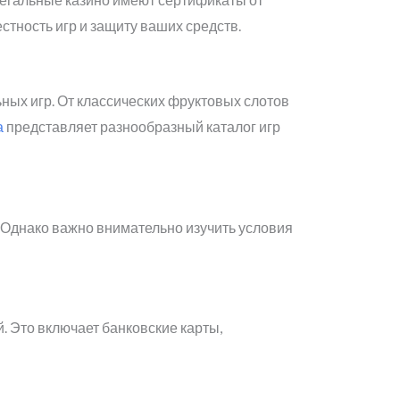
естность игр и защиту ваших средств.
ых игр. От классических фруктовых слотов
а
представляет разнообразный каталог игр
Однако важно внимательно изучить условия
 Это включает банковские карты,