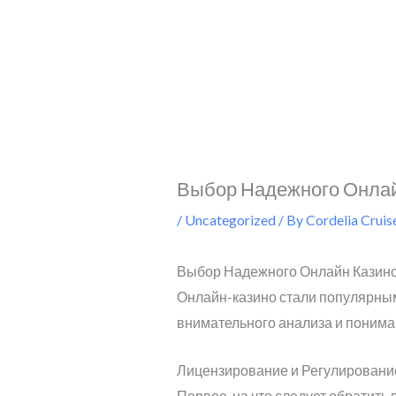
Skip
to
content
Выбор Надежного Онлай
/
Uncategorized
/ By
Cordelia Cruis
Выбор Надежного Онлайн Казино
Онлайн-казино стали популярны
внимательного анализа и понима
Лицензирование и Регулировани
Первое, на что следует обратить