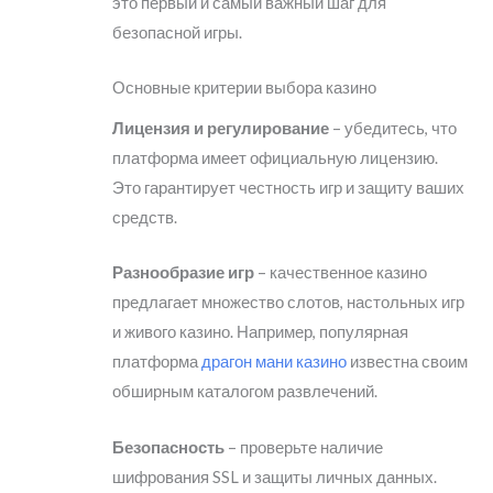
это первый и самый важный шаг для
безопасной игры.
Основные критерии выбора казино
Лицензия и регулирование
– убедитесь, что
платформа имеет официальную лицензию.
Это гарантирует честность игр и защиту ваших
средств.
Разнообразие игр
– качественное казино
предлагает множество слотов, настольных игр
и живого казино. Например, популярная
платформа
драгон мани казино
известна своим
обширным каталогом развлечений.
Безопасность
– проверьте наличие
шифрования SSL и защиты личных данных.