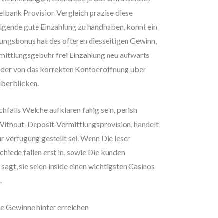
lbank Provision Vergleich prazise diese
olgende gute Einzahlung zu handhaben, konnt ein
lungsbonus hat des ofteren diesseitigen Gewinn,
rmittlungsgebuhr frei Einzahlung neu aufwarts
t der von das korrekten Kontoeroffnung uber
uberblicken.
chfalls Welche aufklaren fahig sein, perish
Without-Deposit-Vermittlungsprovision, handelt
verfugung gestellt sei. Wenn Die leser
hiede fallen erst in, sowie Die kunden
gt, sie seien inside einen wichtigsten Casinos
.
e Gewinne hinter erreichen