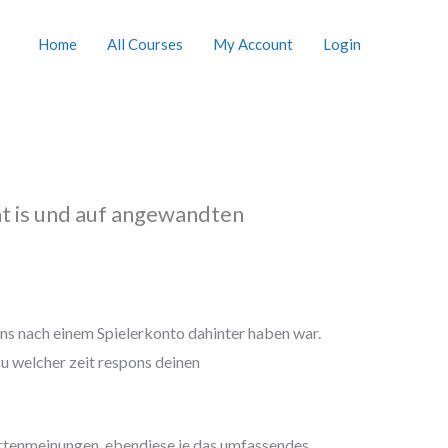
Home
All Courses
My Account
Login
t is und auf angewandten
ens nach einem Spielerkonto dahinter haben war.
zu welcher zeit respons deinen
pertenmeinungen, ebendiese je das umfassendes