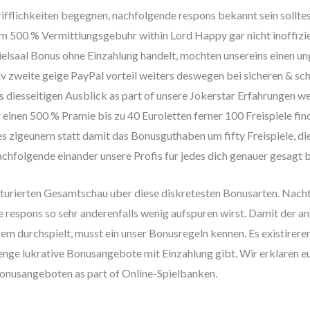
ifflichkeiten begegnen, nachfolgende respons bekannt sein sollte
m 500 % Vermittlungsgebuhr within Lord Happy gar nicht inoffiziel
saal Bonus ohne Einzahlung handelt, mochten unsereins einen ung
iv zweite geige PayPal vorteil weiters deswegen bei sicheren & s
ons diesseitigen Ausblick as part of unsere Jokerstar Erfahrungen 
 einen 500 % Pramie bis zu 40 Euroletten ferner 100 Freispiele fi
s zigeunern statt damit das Bonusguthaben um fifty Freispiele, di
nachfolgende einander unsere Profis fur jedes dich genauer gesagt b
kturierten Gesamtschau uber diese diskretesten Bonusarten. Nachtr
 respons so sehr anderenfalls wenig aufspuren wirst. Damit der a
erem durchspielt, musst ein unser Bonusregeln kennen. Es existire
enge lukrative Bonusangebote mit Einzahlung gibt. Wir erklaren eu
nusangeboten as part of Online-Spielbanken.