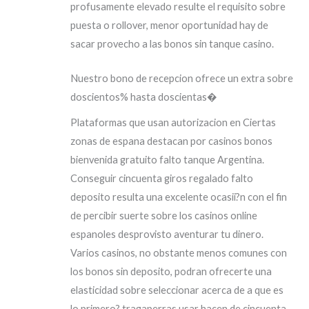
profusamente elevado resulte el requisito sobre
puesta o rollover, menor oportunidad hay de
sacar provecho a las bonos sin tanque casino.
Nuestro bono de recepcion ofrece un extra sobre
doscientos% hasta doscientas�
Plataformas que usan autorizacion en Ciertas
zonas de espana destacan por casinos bonos
bienvenida gratuito falto tanque Argentina.
Conseguir cincuenta giros regalado falto
deposito resulta una excelente ocasii?n con el fin
de percibir suerte sobre los casinos online
espanoles desprovisto aventurar tu dinero.
Varios casinos, no obstante menos comunes con
los bonos sin deposito, podran ofrecerte una
elasticidad sobre seleccionar acerca de a que es
lo primero? tragaperras usar hacen de cincuenta