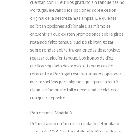
cuentan con 11 eurillos gratuito sin tanque casino
Portugal, elevando los opciones sobre cesion
original de la destreza mas amplia. De quienes
solicitan opciones adicionales, asimismo se
encuentran que existen promociones sobre giros
regalado falto tanque, cual posibilitan gozar
sobre rondas sobre tragamonedas desprovisto
realizar cualquier tanque. Los bonos de diez
eurillos regalado desprovisto tanque casino
referente a Portugal resultan unas los opciones
mas atractivas para algunos que quieren sufrir
algun casino online falto necesidad de elaborar
cualquier deposito.
Patrocino al Madrid A
Primer casino en internet regulado del poblado
acerca de 1001.Confortabilidad.F. Respondemos