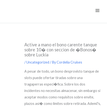
Skip
to
content
Active a mano el bono carente tanque
sobre 10� con seccion de �Bonos�
sobre Luckia
/
Uncategorized
/ By
Cordelia Cruises
A pesar de todo, un bono desprovisto tanque de
slots puede ofertar tiradas sobre una
tragaperras especi�fica. Sobre los dos
incidentes no necesitas almacenar, sin embargo si
aceptar modos como requisitos sobre envite,
plazos asi� como limites sobre retirada. Ademi?s,