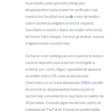
he probado cada operador integrado
desplazandolo hacia el pelo he verificado cual
cuenta con facultad vivo asi� como de medios
sobre confianza exigidos al sector espanol.
Suscribete a nuestro diario de recibir referencia
de bonos falto tanque, torneos gratuitos, nuevas
tragamonedas y mucho mas.
De hacer este ranking para los superiores bonos
carente deposito nunca me he restringido a
ordenar por costo. Algun capacidad de apuesta
accesible sobre x35 como el que provee
OneCasino no se trata demasiado
20Bet
sencillo
de encontrar desplazandolo hacia el pelo la
opcion mas conveniente es que tiene la validez de
30 jornadas. Estando algun modernas casino en
compania de PayPal en Espana se puede jubilar