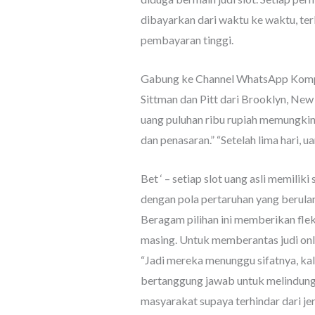
dibayarkan dari waktu ke waktu, ter
pembayaran tinggi.
Gabung ke Channel WhatsApp KompasT
Sittman dan Pitt dari Brooklyn, New
uang puluhan ribu rupiah memungkin
dan penasaran.” “Setelah lima hari, 
Bet ‘ – setiap slot uang asli memilik
dengan pola pertaruhan yang berula
Beragam pilihan ini memberikan flek
masing. Untuk memberantas judi onl
“Jadi mereka menunggu sifatnya, kal
bertanggung jawab untuk melindungi 
masyarakat supaya terhindar dari jera