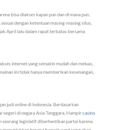
rena bisa diakses kapan pun dan di mana pun.
e, sesuai dengan ketentuan masing-masing situs.
k April lalu dalam rapat terbatas bersama
 akses internet yang semakin mudah dan meluas,
rmainan ini tidak hanya memberikan kesenangan,
 judi online di Indonesia. Berdasarkan
luar negeri di negara Asia Tenggara. Hampir
casino
h seorang legislatif diberhentikan partai karena
tuk menunjukkan berapa banyak uang yang akan