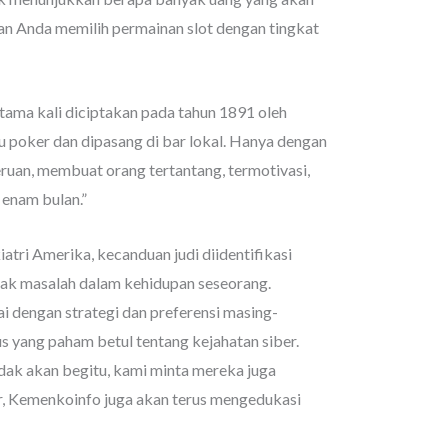
kan Anda memilih permainan slot dengan tingkat
ama kali diciptakan pada tahun 1891 oleh
u poker dan dipasang di bar lokal. Hanya dengan
ruan, membuat orang tertantang, termotivasi,
 enam bulan.”
kiatri Amerika, kecanduan judi diidentifikasi
yak masalah dalam kehidupan seseorang.
i dengan strategi dan preferensi masing-
 yang paham betul tentang kejahatan siber.
idak akan begitu, kami minta mereka juga
ir, Kemenkoinfo juga akan terus mengedukasi