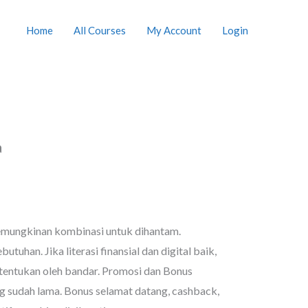
Home
All Courses
My Account
Login
a
kemungkinan kombinasi untuk dihantam.
tuhan. Jika literasi finansial dan digital baik,
itentukan oleh bandar. Promosi dan Bonus
sudah lama. Bonus selamat datang, cashback,