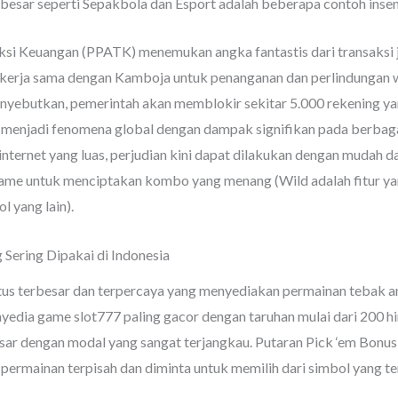
besar seperti Sepakbola dan Esport adalah beberapa contoh insen
si Keuangan (PPATK) menemukan angka fantastis dari transaksi judi
 kerja sama dengan Kamboja untuk penanganan dan perlindungan wa
enyebutkan, pemerintah akan memblokir sekitar 5.000 rekening yan
lah menjadi fenomena global dengan dampak signifikan pada berba
ternet yang luas, perjudian kini dapat dilakukan dengan mudah da
ame untuk menciptakan kombo yang menang (Wild adalah fitur ya
l yang lain).
g Sering Dipakai di Indonesia
us terbesar dan terpercaya yang menyediakan permainan tebak angka
yedia game slot777 paling gacor dengan taruhan mulai dari 200 hin
sar dengan modal yang sangat terjangkau. Putaran Pick ‘em Bonus 
 permainan terpisah dan diminta untuk memilih dari simbol yang te