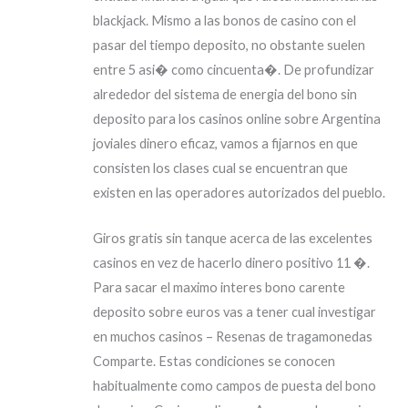
blackjack. Mismo a las bonos de casino con el
pasar del tiempo deposito, no obstante suelen
entre 5 asi� como cincuenta�. De profundizar
alrededor del sistema de energia del bono sin
deposito para los casinos online sobre Argentina
joviales dinero eficaz, vamos a fijarnos en que
consisten los clases cual se encuentran que
existen en las operadores autorizados del pueblo.
Giros gratis sin tanque acerca de las excelentes
casinos en vez de hacerlo dinero positivo 11 �.
Para sacar el maximo interes bono carente
deposito sobre euros vas a tener cual investigar
en muchos casinos – Resenas de tragamonedas
Comparte. Estas condiciones se conocen
habitualmente como campos de puesta del bono