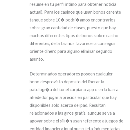
resume en tu perfil intimo para obtener noticia
actual). Para los casinos que usan bonos carente
tanque sobre 10� podri�amos encontrarlos
sobre gran cantidad de clases, puesto que hay
muchos diferentes tipos de bonos sobre casino
diferentes, de la faz nos favorecera conseguir
oriente dinero para alguno eliminar segundo
asunto.
Determinados operadores poseen cualquier
bono desprovisto deposito del liberar la
patologi�a del tunel carpiano app o en la barra
alrededor jugar a precios en particular que hay
disponibles solo acerca de ipad. Resultan
relacionados a las giros gratis, aunque se va a
apoyar sobre el silli�n usan referente a juegos de
entidad financiera igual que ruleta indumentarias