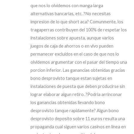
que nos lo olvidemos con manga larga
alternativas bancarias, etc. ?No necesitas
impresion de lo que short aca? Comunmente, los
tragaperras contribuyen del 100% de respetar los
instalaciones sobre apuesta, aunque varios
juegos de caja de ahorros o en vivo pueden
permanecer excluidos en el caso de que nos lo
olvidemos argumentar con el pasar del tiempo una
porcion inferior. Las ganancias obtenidas gracias
bono desprovisto tanque estan sujetas en
instalaciones de puesta que deben producirse sin
lograr elaborar algun retiro. ?Podria arrinconar
los ganancias obtenidas llevando bono
desprovisto tanque rapidamente? Algun bono
desprovisto deposito sobre 11 euros resulta una
propaganda cual siguen varios casinos en linea en