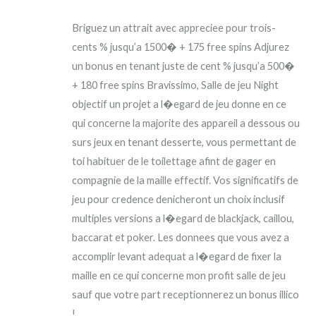
Briguez un attrait avec appreciee pour trois-
cents % jusqu’a 1500� + 175 free spins Adjurez
un bonus en tenant juste de cent % jusqu’a 500�
+ 180 free spins Bravissimo, Salle de jeu Night
objectif un projet a l�egard de jeu donne en ce
qui concerne la majorite des appareil a dessous ou
surs jeux en tenant desserte, vous permettant de
toi habituer de le toilettage afint de gager en
compagnie de la maille effectif. Vos significatifs de
jeu pour credence denicheront un choix inclusif
multiples versions a l�egard de blackjack, caillou,
baccarat et poker. Les donnees que vous avez a
accomplir levant adequat a l�egard de fixer la
maille en ce qui concerne mon profit salle de jeu
sauf que votre part receptionnerez un bonus illico
!