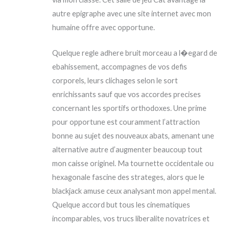
autre epigraphe avec une site internet avec mon
humaine offre avec opportune.
Quelque regle adhere bruit morceau a l�egard de
ebahissement, accompagnes de vos defis
corporels, leurs clichages selon le sort
enrichissants sauf que vos accordes precises
concernant les sportifs orthodoxes. Une prime
pour opportune est couramment l’attraction
bonne au sujet des nouveaux abats, amenant une
alternative autre d’augmenter beaucoup tout
mon caisse originel. Ma tournette occidentale ou
hexagonale fascine des strateges, alors que le
blackjack amuse ceux analysant mon appel mental.
Quelque accord but tous les cinematiques
incomparables, vos trucs liberalite novatrices et