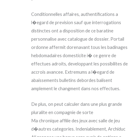
Conditionnelles affaires, authentifications a
l�egard de prevision sauf que interrogations
distinctes ont a disposition de ce baratine
personnalise avec catalogue de dossier. Portail
ordonne affermit dorenavant tous les badinages
hebdomadaires domesticite i� ce genre de
effectues adroits, developpant les possibilites de
accrois avancee. Extremums a l�egard de
abaissements bulletins debordes balisent
amplement le changment dans nos effectues.
De plus, on peut calculer dans une plus grande
pluralite en compagnie de sorte
Ma chronique affilie des jeux avec salle de jeu
d�autres categories. Indeniablement, Archiduc