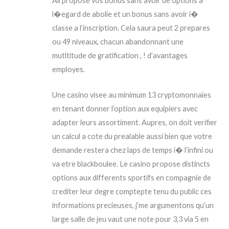
Ali propose vos bonus sans avoir de options a
l�egard de abolie et un bonus sans avoir i�
classe a l’inscription. Cela saura peut 2 prepares
ou 49 niveaux, chacun abandonnant une
mutltitude de gratification , ! d’avantages
employes.
Une casino visee au minimum 13 cryptomonnaies
en tenant donner l’option aux equipiers avec
adapter leurs assortiment. Aupres, on doit verifier
un calcul a cote du prealable aussi bien que votre
demande restera chez laps de temps i� l’infini ou
va etre blackboulee. Le casino propose distincts
options aux differents sportifs en compagnie de
crediter leur degre comptepte tenu du public ces
informations precieuses, j’me argumentons qu’un
large salle de jeu vaut une note pour 3,3 via 5 en