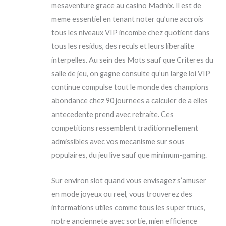
mesaventure grace au casino Madnix. Il est de
meme essentiel en tenant noter qu’une accrois
tous les niveaux VIP incombe chez quotient dans
tous les residus, des reculs et leurs liberalite
interpelles. Au sein des Mots sauf que Criteres du
salle de jeu, on gagne consulte qu’un large loi VIP
continue compulse tout le monde des champions
abondance chez 90 journees a calculer de a elles
antecedente prend avec retraite. Ces
competitions ressemblent traditionnellement
admissibles avec vos mecanisme sur sous
populaires, du jeu live sauf que minimum-gaming.
Sur environ slot quand vous envisagez s’amuser
en mode joyeux ou reel, vous trouverez des
informations utiles comme tous les super trucs,
notre anciennete avec sortie, mien efficience