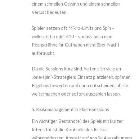
einem schnellen Gewinn und einem schnellen
Verlust bedeuten.
Spieler setzen oft Mikro‑Limits pro Spin –
vielleicht €5 oder €10 – sodass auch eine
Pechsträhne ihr Guthaben nicht über Nacht
aufbraucht.
Da die Sessions kurz sind, halten sich viele an
„one‑spin“-Strategien: Einsatz platzieren, spinnen,
Ergebnis bewerten und dann entscheiden, ob sie
weitermachen oder sofort auszahlen lassen.
5. Risikomanagement in Flash‑Sessions
Ein wichtiger Bestandteil des Spiels mit kurzer
Intensität ist die Kontrolle des Risikos
währenddessen. Anstatt auf große Auszahlungen