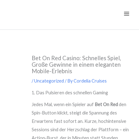
Skip
to
content
Bet On Red Casino: Schnelles Spiel,
Große Gewinne in einem eleganten
Mobile-Erlebnis
/
Uncategorized
/ By
Cordelia Cruises
1. Das Pulsieren des schnellen Gaming
Jedes Mal, wenn ein Spieler auf
Bet On Red
den
Spin-Button klickt, steigt die Spannung des
Erwartens fast sofort an. Kurze, hochintensive
Sessions sind der Herzschlag der Plattform – ein
Action‑Burst, der in Minuten statt Stunden