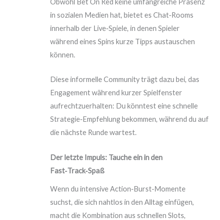
Obwohl Bet On Red keine umfangreiche Präsenz
in sozialen Medien hat, bietet es Chat‑Rooms
innerhalb der Live‑Spiele, in denen Spieler
während eines Spins kurze Tipps austauschen
können.
Diese informelle Community trägt dazu bei, das
Engagement während kurzer Spielfenster
aufrechtzuerhalten: Du könntest eine schnelle
Strategie‑Empfehlung bekommen, während du auf
die nächste Runde wartest.
Der letzte Impuls: Tauche ein in den
Fast‑Track‑Spaß
Wenn du intensive Action‑Burst‑Momente
suchst, die sich nahtlos in den Alltag einfügen,
macht die Kombination aus schnellen Slots,