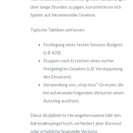
über lange Stunden zu jagen, konzentrieren sich
Spieler auf inkrementelle Gewinne.
Typische Taktiken umfassen:
Festlegung eines festen Session‑Budgets
(z.B. €20).
Stoppen nach Erreichen eines vorher
festgelegten Gewinns (z.B. Verdoppelung
des Einsatzes).
Verwendung von „stop‑loss“-Grenzen, die
bei aufeinanderfolgenden Verlusten einen
Ausstieg auslösen.
Diese disziplinierte Herangehensweise hält den
Adrenalinspiegel hoch, verhindert aber Burnout
oder erhebliche finanzielle Verluste.