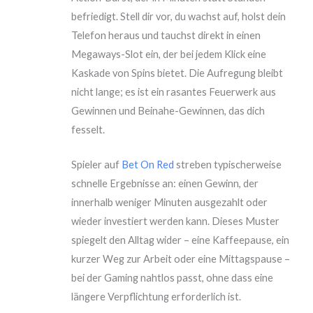
befriedigt. Stell dir vor, du wachst auf, holst dein
Telefon heraus und tauchst direkt in einen
Megaways-Slot ein, der bei jedem Klick eine
Kaskade von Spins bietet. Die Aufregung bleibt
nicht lange; es ist ein rasantes Feuerwerk aus
Gewinnen und Beinahe-Gewinnen, das dich
fesselt.
Spieler auf
Bet On Red
streben typischerweise
schnelle Ergebnisse an: einen Gewinn, der
innerhalb weniger Minuten ausgezahlt oder
wieder investiert werden kann. Dieses Muster
spiegelt den Alltag wider – eine Kaffeepause, ein
kurzer Weg zur Arbeit oder eine Mittagspause –
bei der Gaming nahtlos passt, ohne dass eine
längere Verpflichtung erforderlich ist.