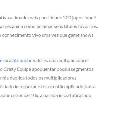
ativo acimade mais puerilidade 200 jogos. Você
r a mecânica como aclamar seus títulos favoritos.
no conhecimento vivo uma vez que game shows,
e-brazil.com.br
valores dos multiplicadores
so Crazy Equipe apoquentar possui segmentos
nhia duplica todos os multiplicadores
ciado incorporar e tela é então aplicado à alta
ador criancice 10x, a parada inicial abrasado