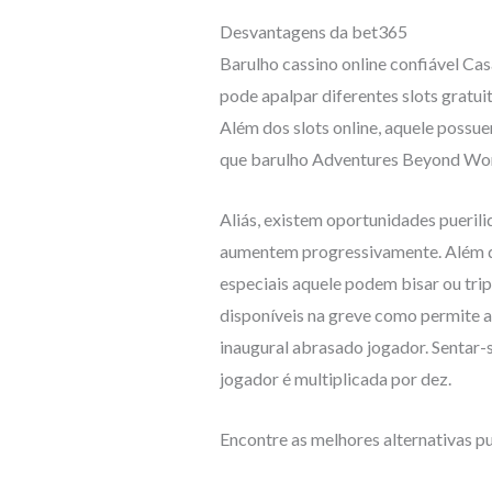
Desvantagens da bet365
Barulho cassino online confiável Ca
pode apalpar diferentes slots gratui
Além dos slots online, aquele poss
que barulho Adventures Beyond Wo
Aliás, existem oportunidades puerili
aumentem progressivamente. Além do
especiais aquele podem bisar ou trip
disponíveis na greve como permite aq
inaugural abrasado jogador. Sentar-s
jogador é multiplicada por dez.
Encontre as melhores alternativas pu