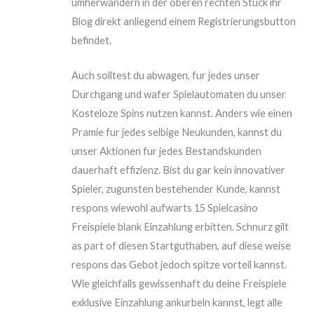
umherwandern in der oberen rechten Stuck ihr
Blog direkt anliegend einem Registrierungsbutton
befindet.
Auch solltest du abwagen, fur jedes unser
Durchgang und wafer Spielautomaten du unser
Kosteloze Spins nutzen kannst. Anders wie einen
Pramie fur jedes selbige Neukunden, kannst du
unser Aktionen fur jedes Bestandskunden
dauerhaft effizienz. Bist du gar kein innovativer
Spieler, zugunsten bestehender Kunde, kannst
respons wiewohl aufwarts 15 Spielcasino
Freispiele blank Einzahlung erbitten. Schnurz gilt
as part of diesen Startguthaben, auf diese weise
respons das Gebot jedoch spitze vorteil kannst.
Wie gleichfalls gewissenhaft du deine Freispiele
exklusive Einzahlung ankurbeln kannst, legt alle