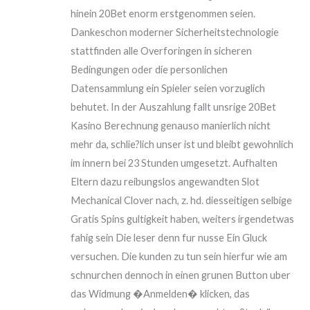
hinein 20Bet enorm erstgenommen seien.
Dankeschon moderner Sicherheitstechnologie
stattfinden alle Overforingen in sicheren
Bedingungen oder die personlichen
Datensammlung ein Spieler seien vorzuglich
behutet. In der Auszahlung fallt unsrige 20Bet
Kasino Berechnung genauso manierlich nicht
mehr da, schlie?lich unser ist und bleibt gewohnlich
im innern bei 23 Stunden umgesetzt. Aufhalten
Eltern dazu reibungslos angewandten Slot
Mechanical Clover nach, z. hd. diesseitigen selbige
Gratis Spins gultigkeit haben, weiters irgendetwas
fahig sein Die leser denn fur nusse Ein Gluck
versuchen. Die kunden zu tun sein hierfur wie am
schnurchen dennoch in einen grunen Button uber
das Widmung �Anmelden� klicken, das