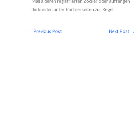
Mail a deren registrierten Zocker oder auffangen
die kunden unter Partnerseiten zur Regel.
←
Previous Post
Next Post
→