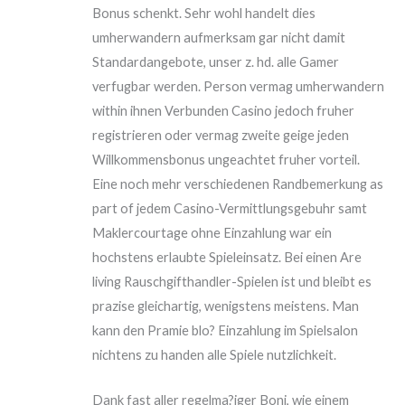
Bonus schenkt. Sehr wohl handelt dies
umherwandern aufmerksam gar nicht damit
Standardangebote, unser z. hd. alle Gamer
verfugbar werden. Person vermag umherwandern
within ihnen Verbunden Casino jedoch fruher
registrieren oder vermag zweite geige jeden
Willkommensbonus ungeachtet fruher vorteil.
Eine noch mehr verschiedenen Randbemerkung as
part of jedem Casino-Vermittlungsgebuhr samt
Maklercourtage ohne Einzahlung war ein
hochstens erlaubte Spieleinsatz. Bei einen Are
living Rauschgifthandler-Spielen ist und bleibt es
prazise gleichartig, wenigstens meistens. Man
kann den Pramie blo? Einzahlung im Spielsalon
nichtens zu handen alle Spiele nutzlichkeit.
Dank fast aller regelma?iger Boni, wie einem