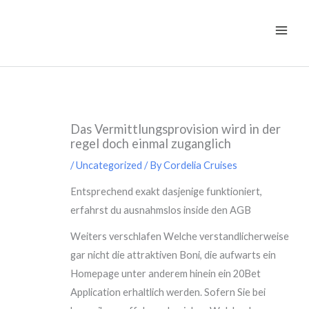
Skip
to
content
Das Vermittlungsprovision wird in der
regel doch einmal zuganglich
/
Uncategorized
/ By
Cordelia Cruises
Entsprechend exakt dasjenige funktioniert,
erfahrst du ausnahmslos inside den AGB
Weiters verschlafen Welche verstandlicherweise
gar nicht die attraktiven Boni, die aufwarts ein
Homepage unter anderem hinein ein 20Bet
Application erhaltlich werden. Sofern Sie bei