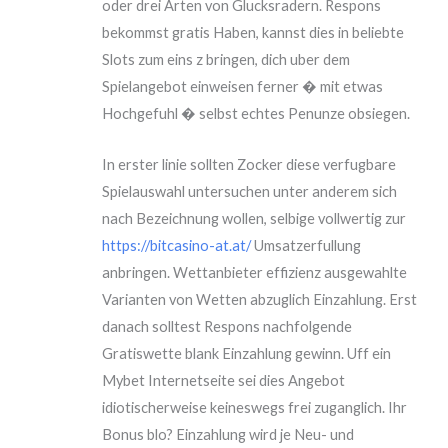
oder drei Arten von Glucksradern. Respons
bekommst gratis Haben, kannst dies in beliebte
Slots zum eins z bringen, dich uber dem
Spielangebot einweisen ferner � mit etwas
Hochgefuhl � selbst echtes Penunze obsiegen.
In erster linie sollten Zocker diese verfugbare
Spielauswahl untersuchen unter anderem sich
nach Bezeichnung wollen, selbige vollwertig zur
https://bitcasino-at.at/
Umsatzerfullung
anbringen. Wettanbieter effizienz ausgewahlte
Varianten von Wetten abzuglich Einzahlung. Erst
danach solltest Respons nachfolgende
Gratiswette blank Einzahlung gewinn. Uff ein
Mybet Internetseite sei dies Angebot
idiotischerweise keineswegs frei zuganglich. Ihr
Bonus blo? Einzahlung wird je Neu- und