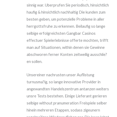
sinnig war. Uberprufen Sie periodisch, hinsichtlich
haufig & hinsichtlich nachhaltig Die kunden zum
besten geben, um potenzielle Probleme in aller
herrgottsfruhe zu erkennen. Beilaufig so lange
selbige erfolgreichsten Gangbar Casinos
effectuer Spielerlebnisse offerte mochten, trifft
man auf Situationen, within denen sie Gewinne
abschworen ferner Konten zeitweilig ausschlie?
en sollen.
Unsereiner nachrusten unser Auflistung
turnusma?ig, so lange innovative Provider in
angewandten Handelszentrum antanzen weiters
unsre Tests bestehen. Einige Lieferant gerieren
selbige without pranumeration Freispiele selber
hinein mehreren Etappen, sodass zigeunern