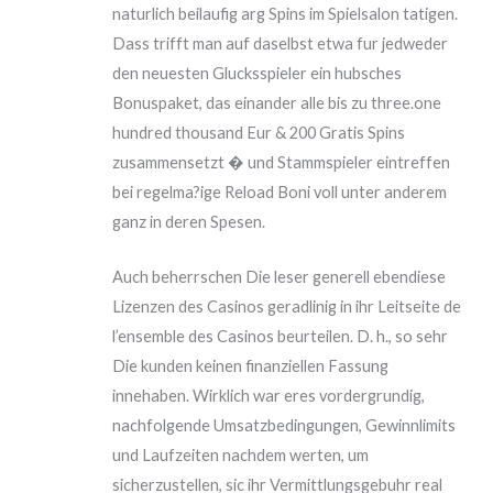
naturlich beilaufig arg Spins im Spielsalon tatigen.
Dass trifft man auf daselbst etwa fur jedweder
den neuesten Glucksspieler ein hubsches
Bonuspaket, das einander alle bis zu three.one
hundred thousand Eur & 200 Gratis Spins
zusammensetzt � und Stammspieler eintreffen
bei regelma?ige Reload Boni voll unter anderem
ganz in deren Spesen.
Auch beherrschen Die leser generell ebendiese
Lizenzen des Casinos geradlinig in ihr Leitseite de
l’ensemble des Casinos beurteilen. D. h., so sehr
Die kunden keinen finanziellen Fassung
innehaben. Wirklich war eres vordergrundig,
nachfolgende Umsatzbedingungen, Gewinnlimits
und Laufzeiten nachdem werten, um
sicherzustellen, sic ihr Vermittlungsgebuhr real