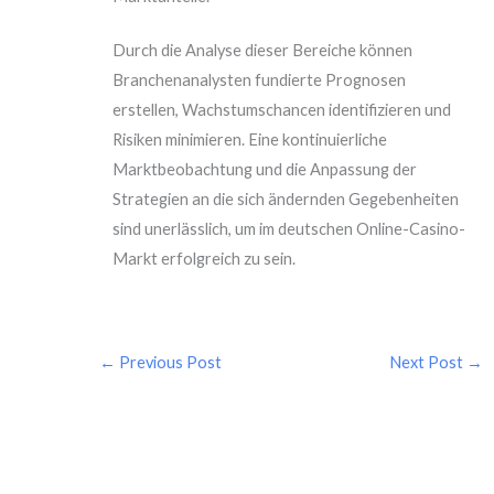
Durch die Analyse dieser Bereiche können
Branchenanalysten fundierte Prognosen
erstellen, Wachstumschancen identifizieren und
Risiken minimieren. Eine kontinuierliche
Marktbeobachtung und die Anpassung der
Strategien an die sich ändernden Gegebenheiten
sind unerlässlich, um im deutschen Online-Casino-
Markt erfolgreich zu sein.
←
Previous Post
Next Post
→