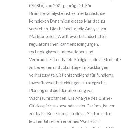
(GlüStV) von 2021 geprägt ist. Für
Branchenanalysten ist es unerlässlich, die
komplexen Dynamiken dieses Marktes zu
verstehen. Dies beinhaltet die Analyse von
Marktanteilen, Wettbewerbslandschaften,
regulatorischen Rahmenbedingungen,
technologischen Innovationen und
Verbrauchertrends. Die Fähigkeit, diese Elemente
zu bewerten und zukünftige Entwicklungen
vorherzusagen, ist entscheidend für fundierte
Investitionsentscheidungen, strategische
Planung und die Identifizierung von
Wachstumschancen. Die Analyse des Online-
Glücksspiels, insbesondere der Casinos, ist von
zentraler Bedeutung, da dieser Sektor in den
letzten Jahren ein enormes Wachstum