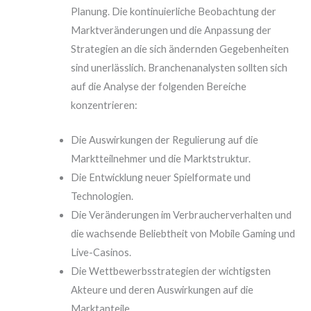
Planung. Die kontinuierliche Beobachtung der
Marktveränderungen und die Anpassung der
Strategien an die sich ändernden Gegebenheiten
sind unerlässlich. Branchenanalysten sollten sich
auf die Analyse der folgenden Bereiche
konzentrieren:
Die Auswirkungen der Regulierung auf die
Marktteilnehmer und die Marktstruktur.
Die Entwicklung neuer Spielformate und
Technologien.
Die Veränderungen im Verbraucherverhalten und
die wachsende Beliebtheit von Mobile Gaming und
Live-Casinos.
Die Wettbewerbsstrategien der wichtigsten
Akteure und deren Auswirkungen auf die
Marktanteile.