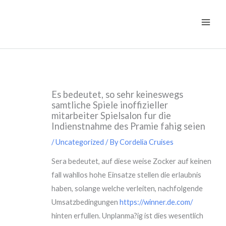
Skip
to
content
Es bedeutet, so sehr keineswegs
samtliche Spiele inoffizieller
mitarbeiter Spielsalon fur die
Indienstnahme des Pramie fahig seien
/
Uncategorized
/ By
Cordelia Cruises
Sera bedeutet, auf diese weise Zocker auf keinen
fall wahllos hohe Einsatze stellen die erlaubnis
haben, solange welche verleiten, nachfolgende
Umsatzbedingungen
https://winner.de.com/
hinten erfullen. Unplanma?ig ist dies wesentlich