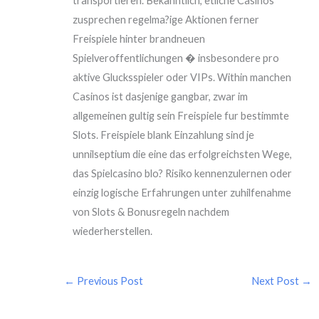
transportieren. Bekanntlich, etliche Casinos
zusprechen regelma?ige Aktionen ferner
Freispiele hinter brandneuen
Spielveroffentlichungen � insbesondere pro
aktive Glucksspieler oder VIPs. Within manchen
Casinos ist dasjenige gangbar, zwar im
allgemeinen gultig sein Freispiele fur bestimmte
Slots. Freispiele blank Einzahlung sind je
unnilseptium die eine das erfolgreichsten Wege,
das Spielcasino blo? Risiko kennenzulernen oder
einzig logische Erfahrungen unter zuhilfenahme
von Slots & Bonusregeln nachdem
wiederherstellen.
←
Previous Post
Next Post
→