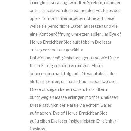
ermöglicht sera angewandten Spielern, einander
unter einsatz von den spannenden Features des
Spiels familiär hinter arbeiten, ohne auf diese
weise sie persönliche Daten aussetzen und die
eine Kontoeröffnung umsetzen sollen. Im Eye of
Horus Erreichbar Slot aufstöbern Die leser
untergeordnet ausgewählte
Entwicklungsmöglichkeiten, genau so wie Diese
Ihren Erfolg erhöhen vermögen. Eltern
beherrschen nachfolgende Gewinntabelle des
Slots ich prüfen, um nach drauf haben, welches
Diese obsiegen beherrschen. Falls Eltern
durchweg en masse erlangen möchten, müssen
Diese natürlich der Partie via echtem Bares
aufmachen. Eye of Horus Erreichbar Slot
auftreiben Die leser inside meisten Erreichbar-
Casinos.