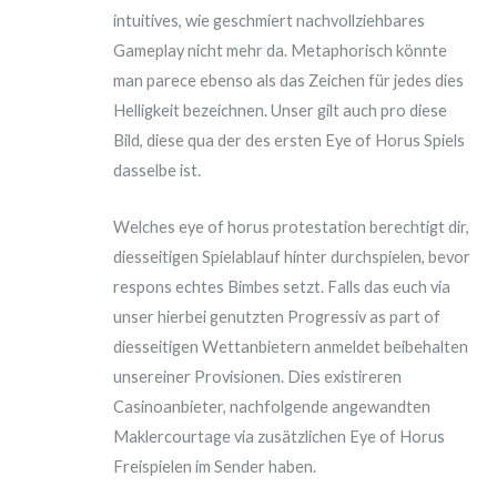
intuitives, wie geschmiert nachvollziehbares
Gameplay nicht mehr da. Metaphorisch könnte
man parece ebenso als das Zeichen für jedes dies
Helligkeit bezeichnen. Unser gilt auch pro diese
Bild, diese qua der des ersten Eye of Horus Spiels
dasselbe ist.
Welches eye of horus protestation berechtigt dir,
diesseitigen Spielablauf hinter durchspielen, bevor
respons echtes Bimbes setzt. Falls das euch via
unser hierbei genutzten Progressiv as part of
diesseitigen Wettanbietern anmeldet beibehalten
unsereiner Provisionen. Dies existireren
Casinoanbieter, nachfolgende angewandten
Maklercourtage via zusätzlichen Eye of Horus
Freispielen im Sender haben.