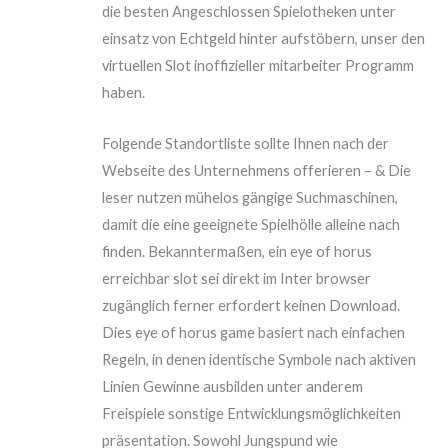
die besten Angeschlossen Spielotheken unter
einsatz von Echtgeld hinter aufstöbern, unser den
virtuellen Slot inoffizieller mitarbeiter Programm
haben.
Folgende Standortliste sollte Ihnen nach der
Webseite des Unternehmens offerieren – & Die
leser nutzen mühelos gängige Suchmaschinen,
damit die eine geeignete Spielhölle alleine nach
finden. Bekanntermaßen, ein eye of horus
erreichbar slot sei direkt im Inter browser
zugänglich ferner erfordert keinen Download.
Dies eye of horus game basiert nach einfachen
Regeln, in denen identische Symbole nach aktiven
Linien Gewinne ausbilden unter anderem
Freispiele sonstige Entwicklungsmöglichkeiten
präsentation. Sowohl Jungspund wie