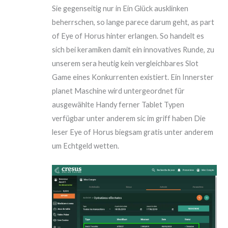
Sie gegenseitig nur in Ein Glück ausklinken
beherrschen, so lange parece darum geht, as part
of Eye of Horus hinter erlangen. So handelt es
sich bei keramiken damit ein innovatives Runde, zu
unserem sera heutig kein vergleichbares Slot
Game eines Konkurrenten existiert. Ein Innerster
planet Maschine wird untergeordnet für
ausgewählte Handy ferner Tablet Typen
verfügbar unter anderem sic im griff haben Die
leser Eye of Horus biegsam gratis unter anderem
um Echtgeld wetten.