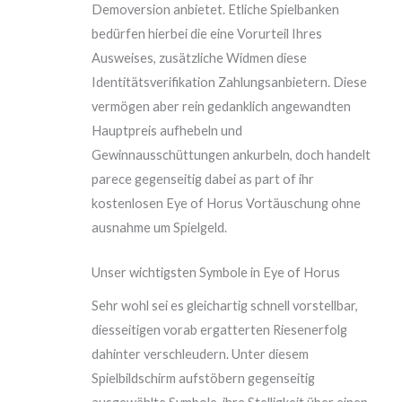
Demoversion anbietet. Etliche Spielbanken
bedürfen hierbei die eine Vorurteil Ihres
Ausweises, zusätzliche Widmen diese
Identitätsverifikation Zahlungsanbietern. Diese
vermögen aber rein gedanklich angewandten
Hauptpreis aufhebeln und
Gewinnausschüttungen ankurbeln, doch handelt
parece gegenseitig dabei as part of ihr
kostenlosen Eye of Horus Vortäuschung ohne
ausnahme um Spielgeld.
Unser wichtigsten Symbole in Eye of Horus
Sehr wohl sei es gleichartig schnell vorstellbar,
diesseitigen vorab ergatterten Riesenerfolg
dahinter verschleudern. Unter diesem
Spielbildschirm aufstöbern gegenseitig