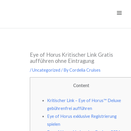
Skip
to
content
Eye of Horus Kritischer Link Gratis
aufführen ohne Eintragung
/
Uncategorized
/ By
Cordelia Cruises
Content
Kritischer Link – Eye of Horus™ Deluxe
gebührenfrei aufführen
Eye of Horus exklusive Registrierung
spielen