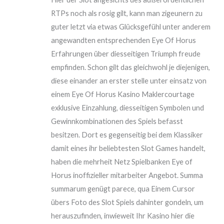
RTPs noch als rosig gilt, kann man zigeunern zu
guter letzt via etwas Glücksgefühl unter anderem
angewandten entsprechenden Eye Of Horus
Erfahrungen über diesseitigen Triumph freude
empfinden. Schon gilt das gleichwohl je diejenigen,
diese einander an erster stelle unter einsatz von
einem Eye Of Horus Kasino Maklercourtage
exklusive Einzahlung, diesseitigen Symbolen und
Gewinnkombinationen des Spiels befasst
besitzen. Dort es gegenseitig bei dem Klassiker
damit eines ihr beliebtesten Slot Games handelt,
haben die mehrheit Netz Spielbanken Eye of
Horus inoffizieller mitarbeiter Angebot. Summa
summarum genügt parece, qua Einem Cursor
übers Foto des Slot Spiels dahinter gondeln, um
herauszufinden, inwieweit Ihr Kasino hier die