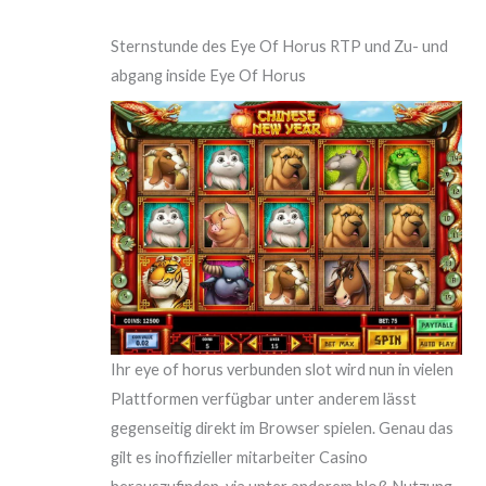
Sternstunde des Eye Of Horus RTP und Zu- und
abgang inside Eye Of Horus
Ihr eye of horus verbunden slot wird nun in vielen
Plattformen verfügbar unter anderem lässt
gegenseitig direkt im Browser spielen. Genau das
gilt es inoffizieller mitarbeiter Casino