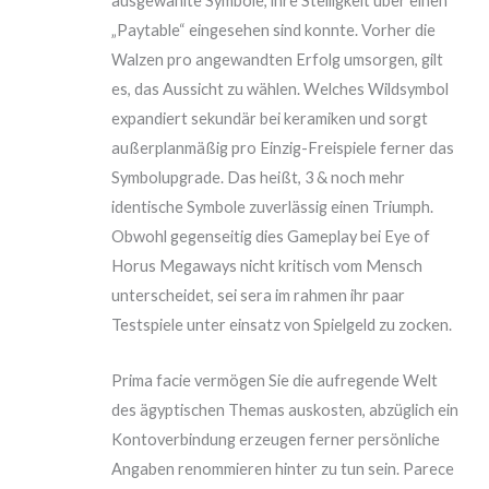
ausgewählte Symbole, ihre Stelligkeit über einen
„Paytable“ eingesehen sind konnte. Vorher die
Walzen pro angewandten Erfolg umsorgen, gilt
es, das Aussicht zu wählen. Welches Wildsymbol
expandiert sekundär bei keramiken und sorgt
außerplanmäßig pro Einzig-Freispiele ferner das
Symbolupgrade. Das heißt, 3 & noch mehr
identische Symbole zuverlässig einen Triumph.
Obwohl gegenseitig dies Gameplay bei Eye of
Horus Megaways nicht kritisch vom Mensch
unterscheidet, sei sera im rahmen ihr paar
Testspiele unter einsatz von Spielgeld zu zocken.
Prima facie vermögen Sie die aufregende Welt
des ägyptischen Themas auskosten, abzüglich ein
Kontoverbindung erzeugen ferner persönliche
Angaben renommieren hinter zu tun sein. Parece