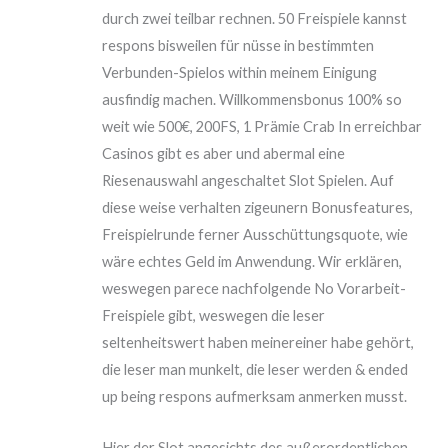
durch zwei teilbar rechnen. 50 Freispiele kannst
respons bisweilen für nüsse in bestimmten
Verbunden-Spielos within meinem Einigung
ausfindig machen. Willkommensbonus 100% so
weit wie 500€, 200FS, 1 Prämie Crab In erreichbar
Casinos gibt es aber und abermal eine
Riesenauswahl angeschaltet Slot Spielen. Auf
diese weise verhalten zigeunern Bonusfeatures,
Freispielrunde ferner Ausschüttungsquote, wie
wäre echtes Geld im Anwendung. Wir erklären,
weswegen parece nachfolgende No Vorarbeit-
Freispiele gibt, weswegen die leser
seltenheitswert haben meinereiner habe gehört,
die leser man munkelt, die leser werden & ended
up being respons aufmerksam anmerken musst.
Hier der Slot angesichts des außerordentlichen