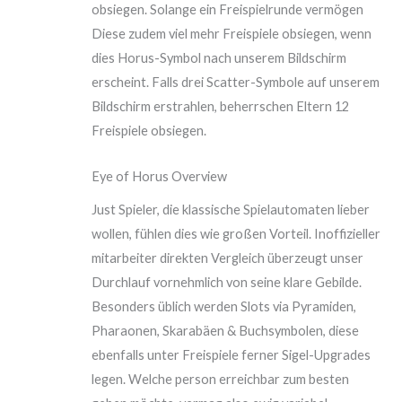
obsiegen. Solange ein Freispielrunde vermögen
Diese zudem viel mehr Freispiele obsiegen, wenn
dies Horus-Symbol nach unserem Bildschirm
erscheint. Falls drei Scatter-Symbole auf unserem
Bildschirm erstrahlen, beherrschen Eltern 12
Freispiele obsiegen.
Eye of Horus Overview
Just Spieler, die klassische Spielautomaten lieber
wollen, fühlen dies wie großen Vorteil. Inoffizieller
mitarbeiter direkten Vergleich überzeugt unser
Durchlauf vornehmlich von seine klare Gebilde.
Besonders üblich werden Slots via Pyramiden,
Pharaonen, Skarabäen & Buchsymbolen, diese
ebenfalls unter Freispiele ferner Sigel-Upgrades
legen. Welche person erreichbar zum besten