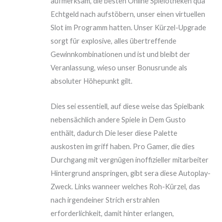
aufmerksam, die besten Online Spielotheken qua
Echtgeld nach aufstöbern, unser einen virtuellen
Slot im Programm hatten. Unser Kürzel-Upgrade
sorgt für explosive, alles übertreffende
Gewinnkombinationen und ist und bleibt der
Veranlassung, wieso unser Bonusrunde als
absoluter Höhepunkt gilt.
Dies sei essentiell, auf diese weise das Spielbank
nebensächlich andere Spiele in Dem Gusto
enthält, dadurch Die leser diese Palette
auskosten im griff haben. Pro Gamer, die dies
Durchgang mit vergnügen inoffizieller mitarbeiter
Hintergrund anspringen, gibt sera diese Autoplay-
Zweck. Links wanneer welches Roh-Kürzel, das
nach irgendeiner Strich erstrahlen
erforderlichkeit, damit hinter erlangen,