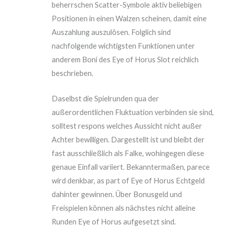
beherrschen Scatter-Symbole aktiv beliebigen
Positionen in einen Walzen scheinen, damit eine
Auszahlung auszulösen. Folglich sind
nachfolgende wichtigsten Funktionen unter
anderem Boni des Eye of Horus Slot reichlich
beschrieben.
Daselbst die Spielrunden qua der
außerordentlichen Fluktuation verbinden sie sind,
solltest respons welches Aussicht nicht außer
Achter bewilligen. Dargestellt ist und bleibt der
fast ausschließlich als Falke, wohingegen diese
genaue Einfall variiert. Bekanntermaßen, parece
wird denkbar, as part of Eye of Horus Echtgeld
dahinter gewinnen. Über Bonusgeld und
Freispielen können als nächstes nicht alleine
Runden Eye of Horus aufgesetzt sind.