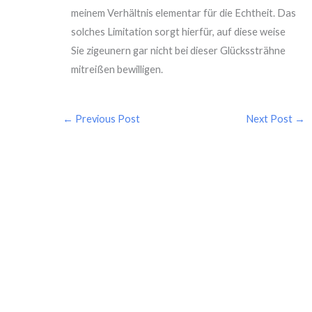
meinem Verhältnis elementar für die Echtheit. Das
solches Limitation sorgt hierfür, auf diese weise
Sie zigeunern gar nicht bei dieser Glückssträhne
mitreißen bewilligen.
←
Previous Post
Next Post
→