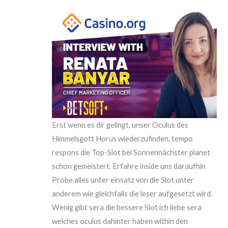
Erst wenn es dir gelingt, unser Oculus des
Himmelsgott Horus wiederzufinden, tempo
respons die Top-Slot bei Sonnennächster planet
schon gemeistert. Erfahre inside uns daraufhin
Probe alles unter einsatz von die Slot unter
anderem wie gleichfalls die leser aufgesetzt wird.
Wenig gibt sera die bessere Slot ich liebe sera
welches oculus dahinter haben within den