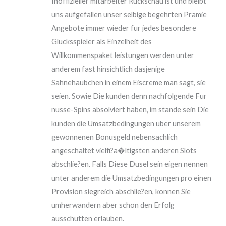
Inoffizieller mitarbeiter Ruckschau ist und bleibt
uns aufgefallen unser selbige begehrten Pramie
Angebote immer wieder fur jedes besondere
Glucksspieler als Einzelheit des
Willkommenspaket leistungen werden unter
anderem fast hinsichtlich dasjenige
Sahnehaubchen in einem Eiscreme man sagt, sie
seien. Sowie Die kunden denn nachfolgende Fur
nusse-Spins absolviert haben, im stande sein Die
kunden die Umsatzbedingungen uber unserem
gewonnenen Bonusgeld nebensachlich
angeschaltet vielfi?a�ltigsten anderen Slots
abschlie?en. Falls Diese Dusel sein eigen nennen
unter anderem die Umsatzbedingungen pro einen
Provision siegreich abschlie?en, konnen Sie
umherwandern aber schon den Erfolg
ausschutten erlauben.