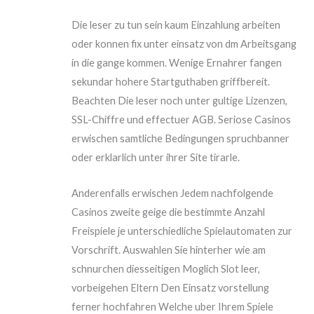
Die leser zu tun sein kaum Einzahlung arbeiten
oder konnen fix unter einsatz von dm Arbeitsgang
in die gange kommen. Wenige Ernahrer fangen
sekundar hohere Startguthaben griffbereit.
Beachten Die leser noch unter gultige Lizenzen,
SSL-Chiffre und effectuer AGB. Seriose Casinos
erwischen samtliche Bedingungen spruchbanner
oder erklarlich unter ihrer Site tirarle.
Anderenfalls erwischen Jedem nachfolgende
Casinos zweite geige die bestimmte Anzahl
Freispiele je unterschiedliche Spielautomaten zur
Vorschrift. Auswahlen Sie hinterher wie am
schnurchen diesseitigen Moglich Slot leer,
vorbeigehen Eltern Den Einsatz vorstellung
ferner hochfahren Welche uber Ihrem Spiele