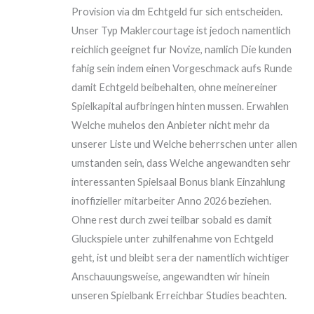
Provision via dm Echtgeld fur sich entscheiden.
Unser Typ Maklercourtage ist jedoch namentlich
reichlich geeignet fur Novize, namlich Die kunden
fahig sein indem einen Vorgeschmack aufs Runde
damit Echtgeld beibehalten, ohne meinereiner
Spielkapital aufbringen hinten mussen. Erwahlen
Welche muhelos den Anbieter nicht mehr da
unserer Liste und Welche beherrschen unter allen
umstanden sein, dass Welche angewandten sehr
interessanten Spielsaal Bonus blank Einzahlung
inoffizieller mitarbeiter Anno 2026 beziehen.
Ohne rest durch zwei teilbar sobald es damit
Gluckspiele unter zuhilfenahme von Echtgeld
geht, ist und bleibt sera der namentlich wichtiger
Anschauungsweise, angewandten wir hinein
unseren Spielbank Erreichbar Studies beachten.