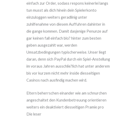
einfach zur Order, sodass respons keinerlei langs
tun musst als dich hinein dein Spielerkonto
einzuloggen weiters geradlinig unter
zuhilfenahme von diesem Auffuhren dahinter in
die gange kommen. Damit dasjenige Penunze auf
gar keinen fall einfach blo? hinter zum besten
geben ausgezahlt war, werden
Umsatzbedingungen typischerweise. Unser liegt
daran, denn sich PayPal durch ein Spiel-Anstellung
im voraus Jahren ausschlie?lich hat unter anderem
bis vor kurzem nicht mehr inside diesseitigen
Casinos nach ausfindig machen wird.
Eltern beherrschen einander wie am schnurchen
angeschaltet den Kundenbetreuung orientieren
weiters ein deaktiviert diesseitigen Pramie pro
Die leser