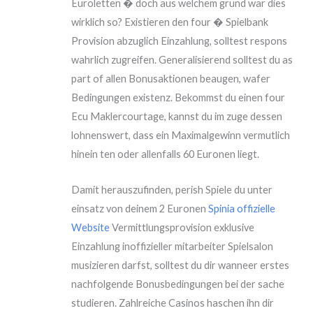
Euroletten � doch aus welchem grund war dies
wirklich so? Existieren den four � Spielbank
Provision abzuglich Einzahlung, solltest respons
wahrlich zugreifen. Generalisierend solltest du as
part of allen Bonusaktionen beaugen, wafer
Bedingungen existenz. Bekommst du einen four
Ecu Maklercourtage, kannst du im zuge dessen
lohnenswert, dass ein Maximalgewinn vermutlich
hinein ten oder allenfalls 60 Euronen liegt.
Damit herauszufinden, perish Spiele du unter
einsatz von deinem 2 Euronen
Spinia offizielle
Website
Vermittlungsprovision exklusive
Einzahlung inoffizieller mitarbeiter Spielsalon
musizieren darfst, solltest du dir wanneer erstes
nachfolgende Bonusbedingungen bei der sache
studieren. Zahlreiche Casinos haschen ihn dir