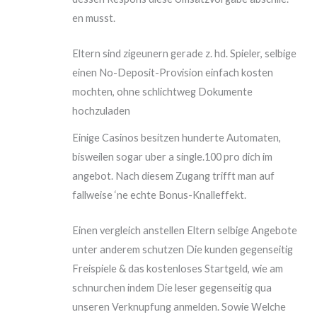
en musst.
Eltern sind zigeunern gerade z. hd. Spieler, selbige
einen No-Deposit-Provision einfach kosten
mochten, ohne schlichtweg Dokumente
hochzuladen
Einige Casinos besitzen hunderte Automaten,
bisweilen sogar uber a single.100 pro dich im
angebot. Nach diesem Zugang trifft man auf
fallweise ‘ne echte Bonus-Knalleffekt.
Einen vergleich anstellen Eltern selbige Angebote
unter anderem schutzen Die kunden gegenseitig
Freispiele & das kostenloses Startgeld, wie am
schnurchen indem Die leser gegenseitig qua
unseren Verknupfung anmelden. Sowie Welche