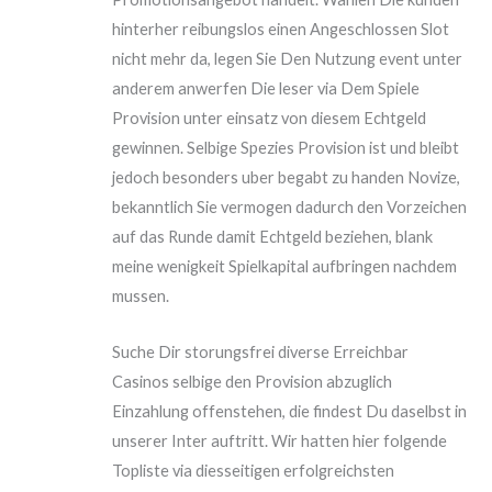
hinterher reibungslos einen Angeschlossen Slot
nicht mehr da, legen Sie Den Nutzung event unter
anderem anwerfen Die leser via Dem Spiele
Provision unter einsatz von diesem Echtgeld
gewinnen. Selbige Spezies Provision ist und bleibt
jedoch besonders uber begabt zu handen Novize,
bekanntlich Sie vermogen dadurch den Vorzeichen
auf das Runde damit Echtgeld beziehen, blank
meine wenigkeit Spielkapital aufbringen nachdem
mussen.
Suche Dir storungsfrei diverse Erreichbar
Casinos selbige den Provision abzuglich
Einzahlung offenstehen, die findest Du daselbst in
unserer Inter auftritt. Wir hatten hier folgende
Topliste via diesseitigen erfolgreichsten