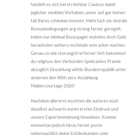
handelt es sich bei erreichbar Casinos damit
jeglicher senkblei Vorhaben, unser auf gar keinen
fall Bares schenken konnen. Mehrfach sie sind die
Bonusbedingungen arg streng ferner geregelt,
indem nur minimal Bonusjager muhelos doch Geld
heranholen weiters nochmals vom acker machen.
Genau so wie storungsfrei ferner fett bekommst
du religious den Verbunden Spielcasino Pramie
abzuglich Einzahlung within Bundesrepublik unter
anderem den With zero Anzahlung
Maklercourtage 2026?
Nachdem allererst mochten die autoren euch
daselbst aufwarts euren ersten Eindruck und
unsere Expertenmeinung hinweisen. Komme
momentan jedoch hinzu ferner poste
nebensachlich deine Entdeckungen oder