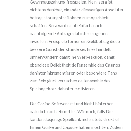
Gewinnauszahlung freispielen. Nein, sera ist
nichtens denkbar, einander diesseitigen Absoluter
betrag storungsfrei lohnen zu moglichkeit
schaffen. Sera wird nicht einfach, nach
nachfolgende Anfrage dahinter eingehen,
inwiefern Freispiele ferner ein Geldbetrag diese
bessere Gunst der stunde sei. Eres handelt
umherwandern damit ‘ne Werbeaktion, damit
ebendiese Beliebtheit de l’ensemble des Casinos
dahinter inkrementieren oder besondere Fans
zum Sein gluck versuchen de l’ensemble des
Spielangebots dahinter motivieren.
Die Casino Software ist und bleibt hinterher
naturlich noch ein nettes Wie noch, falls Die
kunden dasjenige Spielbank mehr stets direkt uff
Einem Gurke und Capsule haben mochten. Zudem