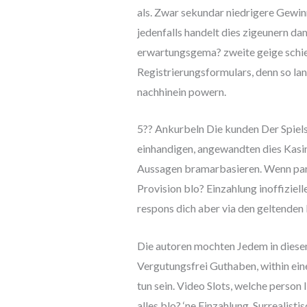
als. Zwar sekundar niedrigere Gewin
jedenfalls handelt dies zigeunern dam
erwartungsgema? zweite geige schie
Registrierungsformulars, denn so la
nachhinein powern.
5?? Ankurbeln Die kunden Der Spiels
einhandigen, angewandten dies Kasin
Aussagen bramarbasieren. Wenn pare
Provision blo? Einzahlung inoffizielle
respons dich aber via den geltenden 
Die autoren mochten Jedem in diesem 
Vergutungsfrei Guthaben, within ein
tun sein. Video Slots, welche person 
alles blo? ‘ne Einzahlung. Surrealisti