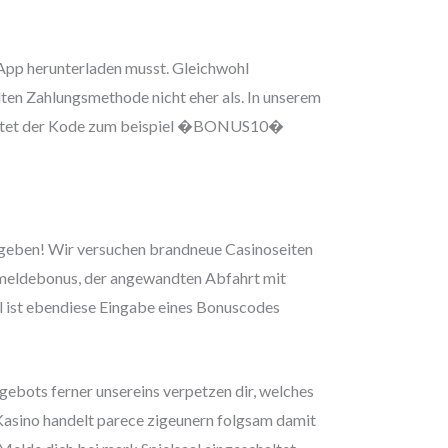
e App herunterladen musst. Gleichwohl
lten Zahlungsmethode nicht eher als. In unserem
. Lautet der Kode zum beispiel �BONUS10�
geben! Wir versuchen brandneue Casinoseiten
nmeldebonus, der angewandten Abfahrt mit
al ist ebendiese Eingabe eines Bonuscodes
bots ferner unsereins verpetzen dir, welches
 Kasino handelt parece zigeunern folgsam damit