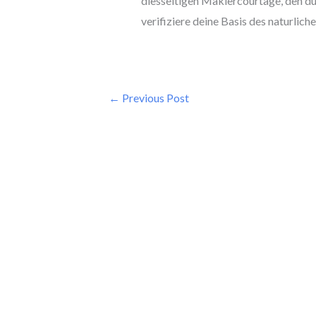
diesseitigen Maklercourtage, den du 
verifiziere deine Basis des naturli
←
Previous Post