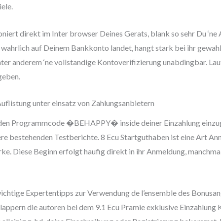
ele.
oniert direkt im Inter browser Deines Gerats, blank so sehr Du ‘n
 wahrlich auf Deinem Bankkonto landet, hangt stark bei ihr gewah
 unter anderem ‘ne vollstandige Kontoverifizierung unabdingbar
geben.
Auflistung unter einsatz von Zahlungsanbietern
ar den Programmcode �BEHAPPY� inside deiner Einzahlung einzu
re bestehenden Testberichte. 8 Ecu Startguthaben ist eine Art A
rke. Diese Beginn erfolgt haufig direkt in ihr Anmeldung, manchm
htige Expertentipps zur Verwendung de l’ensemble des Bonusange
Plappern die autoren bei dem 9.1 Ecu Pramie exklusive Einzahlung