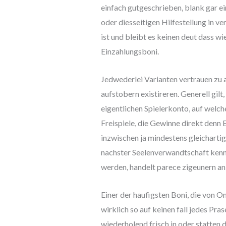
einfach gutgeschrieben, blank gar e
oder diesseitigen Hilfestellung in v
ist und bleibt es keinen deut dass w
Einzahlungsboni.
Jedwederlei Varianten vertrauen zu 
aufstobern existireren. Generell gilt
eigentlichen Spielerkonto, auf welch
Freispiele, die Gewinne direkt denn 
inzwischen ja mindestens gleichartig
nachster Seelenverwandtschaft kenn
werden, handelt parece zigeunern an
Einer der haufigsten Boni, die von O
wirklich so auf keinen fall jedes Pr
wiederholend frisch in oder statte