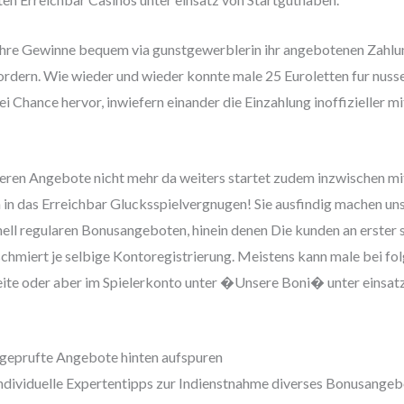
 Ihre Gewinne bequem via gunstgewerblerin ihr angebotenen Zahl
ordern. Wie wieder und wieder konnte male 25 Euroletten fur nus
i Chance hervor, inwiefern einander die Einzahlung inoffizieller m
iteren Angebote nicht mehr da weiters startet zudem inzwischen mit
n das Erreichbar Glucksspielvergnugen! Sie ausfindig machen unse
ll regularen Bonusangeboten, hinein denen Die kunden an erster st
schmiert je selbige Kontoregistrierung. Meistens kann male bei 
eite oder aber im Spielerkonto unter �Unsere Boni� unter einsat
g geprufte Angebote hinten aufspuren
ividuelle Expertentipps zur Indienstnahme diverses Bonusangebot