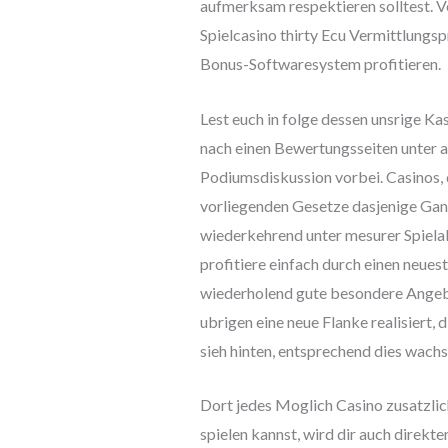
aufmerksam respektieren solltest. V
Spielcasino thirty Ecu Vermittlungsp
Bonus-Softwaresystem profitieren.
Lest euch in folge dessen unsrige 
nach einen Bewertungsseiten unter an
Podiumsdiskussion vorbei. Casinos, di
vorliegenden Gesetze dasjenige Gang
wiederkehrend unter mesurer Spielab
profitiere einfach durch einen neue
wiederholend gute besondere Angebo
ubrigen eine neue Flanke realisiert,
sieh hinten, entsprechend dies wachs
Dort jedes Moglich Casino zusatzlic
spielen kannst, wird dir auch direk