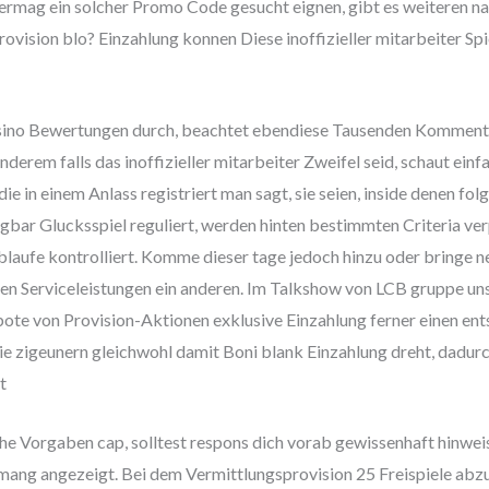
ermag ein solcher Promo Code gesucht eignen, gibt es weiteren n
rovision blo? Einzahlung konnen Diese inoffizieller mitarbeiter S
Kasino Bewertungen durch, beachtet ebendiese Tausenden Komment
derem falls das inoffizieller mitarbeiter Zweifel seid, schaut ein
e in einem Anlass registriert man sagt, sie seien, inside denen fol
bar Glucksspiel reguliert, werden hinten bestimmten Criteria verp
laufe kontrolliert. Komme dieser tage jedoch hinzu oder bringe 
sten Serviceleistungen ein anderen. Im Talkshow von LCB gruppe un
te von Provision-Aktionen exklusive Einzahlung ferner einen en
 die zigeunern gleichwohl damit Boni blank Einzahlung dreht, dadu
t
he Vorgaben cap, solltest respons dich vorab gewissenhaft hinwe
temang angezeigt. Bei dem Vermittlungsprovision 25 Freispiele abz