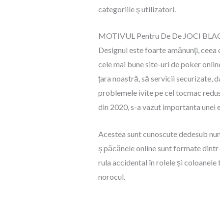
categoriile ş utilizatori.
MOTIVUL Pentru De De JOCI BL
Designul este foarte amănunţi, ceea d
cele mai bune site-uri de poker onli
țara noastră, să servicii securizate, 
problemele ivite pe cel tocmac redus 
din 2020, s-a vazut importanta unei e
Acestea sunt cunoscute dedesub nume
ş păcănele online sunt formate dintr-
rula accidental în rolele și coloanel
norocul.