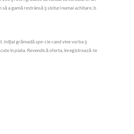
 să a gamă restrânsă ş sloturi numai achitare, b
t. Iniţial grămadă spe-cie cand vine vorba ş
cute in piata. Revendică oferta, înregistrează-te