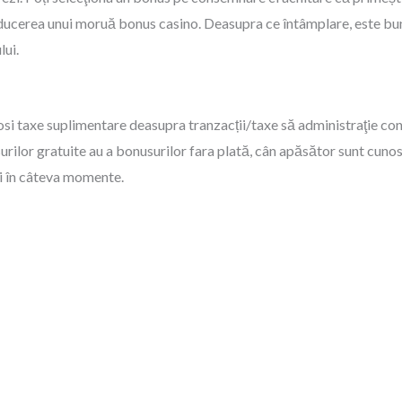
oducerea unui moruă bonus casino. Deasupra ce întâmplare, este bun
lui.
si taxe suplimentare deasupra tranzacții/taxe să administraţie con
rilor gratuite au a bonusurilor fara plată, cân apăsător sunt cunos
tei în câteva momente.