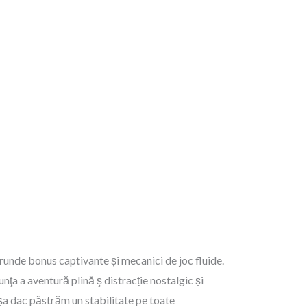
runde bonus captivante și mecanici de joc fluide.
nunţa a aventură plină ş distracție nostalgic și
așa dac păstrăm un stabilitate pe toate