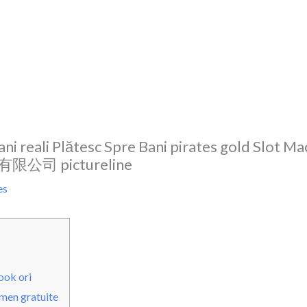
ani reali Plătesc Spre Bani pirates gold Slot M
公司 pictureline
es
book ori
imen gratuite