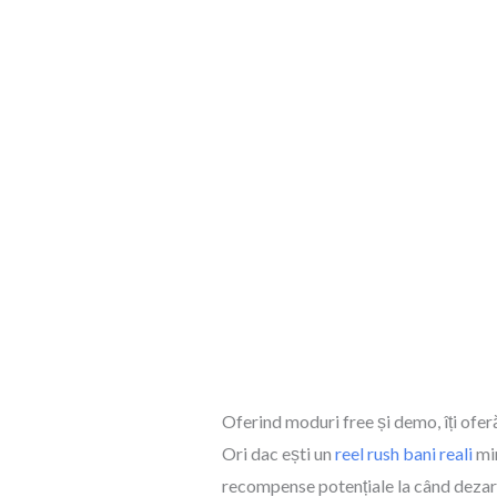
Oferind moduri free și demo, îți ofer
Ori dac ești un
reel rush bani reali
min
recompense potențiale la când dezarti