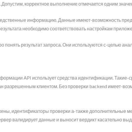
а. Допустим, корректное выполнение отмечается одним знач
редственные информацию. Данные имеют-возможность предст
результата необходимо соответствовать настройкам приложе
о понять результат запроса. Они используются с-целью ан
ормации API использует средства идентификации. Такие-с
ан разрешенным клиентом. Без проверки backend имеет-воз
кены, идентификаторы проверки а-также дополнительные ме
ервер валидирует данные и выносит вердикт касательно выд