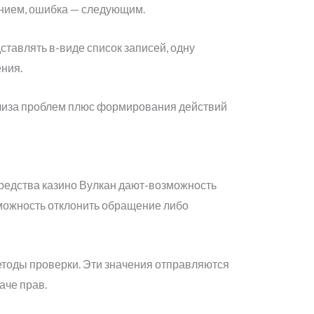
ением, ошибка — следующим.
авлять в-виде список записей, одну
ния.
ализа проблем плюс формирования действий
редства казино Вулкан дают-возможность
можность отклонить обращение либо
тоды проверки. Эти значения отправляются
аче прав.