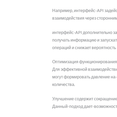
Например, интерфейс-API задейс
взаимодействия через сторонни
интерфейс-API дополнительно за
получать информацию и запускат
операций и снижает вероятность
Оптимизация функционирования 
Для эффективной взаимодействия
могут формировать давление на-
количества.
Улучшение содержит сокращение
Данный-подход дает-возможность