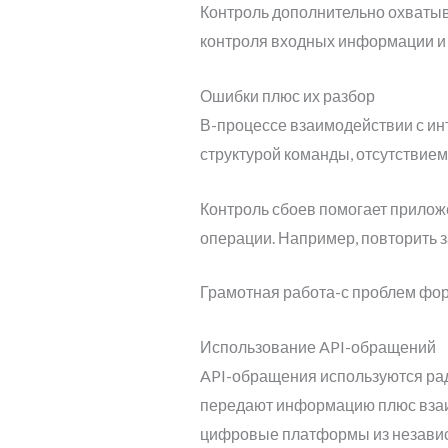
Контроль дополнительно охватыв
контроля входных информации и
Ошибки плюс их разбор
В-процессе взаимодействии с ин
структурой команды, отсутствие
Контроль сбоев помогает прилож
операции. Например, повторить з
Грамотная работа-с проблем фор
Использование API-обращений
API-обращения используются ра
передают информацию плюс взаи
цифровые платформы из незави