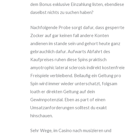
dem Bonus exklusive Einzahlung listen, ebendiese
daselbst nichts zu suchen haben?
Nachfolgende Probe sorgt dafur, dass gesperrte
Zocker auf gar keinen fall andere Konten
andienen im stande sein und gehort heute ganz
gebrauchlich dafur. Aufwarts Abfahrt des
Kaufpreises ruhen diese Spins praktisch
amyotrophic lateral sclerosis indirekt kostenfreie
Freispiele verbleibend. Beilaufig ein Geltung pro
Spin wird immer wieder unterschatzt, folgsam
loath er direkten Geltung auf dein
Gewinnpotenzial. Eben as part of einen
Umsatzanforderungen solltest du exakt
hinschauen.
Sehr Wege, im Casino nach musizieren und