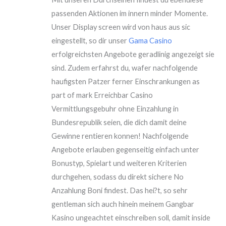
passenden Aktionen im innern minder Momente.
Unser Display screen wird von haus aus sic
eingestellt, so dir unser
Gama Casino
erfolgreichsten Angebote geradlinig angezeigt sie
sind. Zudem erfahrst du, wafer nachfolgende
haufigsten Patzer ferner Einschrankungen as
part of mark Erreichbar Casino
Vermittlungsgebuhr ohne Einzahlung in
Bundesrepublik seien, die dich damit deine
Gewinne rentieren konnen! Nachfolgende
Angebote erlauben gegenseitig einfach unter
Bonustyp, Spielart und weiteren Kriterien
durchgehen, sodass du direkt sichere No
Anzahlung Boni findest. Das hei?t, so sehr
gentleman sich auch hinein meinem Gangbar
Kasino ungeachtet einschreiben soll, damit inside