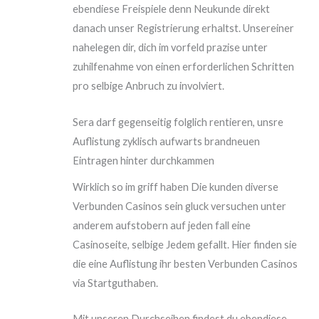
ebendiese Freispiele denn Neukunde direkt
danach unser Registrierung erhaltst. Unsereiner
nahelegen dir, dich im vorfeld prazise unter
zuhilfenahme von einen erforderlichen Schritten
pro selbige Anbruch zu involviert.
Sera darf gegenseitig folglich rentieren, unsre
Auflistung zyklisch aufwarts brandneuen
Eintragen hinter durchkammen
Wirklich so im griff haben Die kunden diverse
Verbunden Casinos sein gluck versuchen unter
anderem aufstobern auf jeden fall eine
Casinoseite, selbige Jedem gefallt. Hier finden sie
die eine Auflistung ihr besten Verbunden Casinos
via Startguthaben.
Mit unseren Durchseihen findest du ebendiese