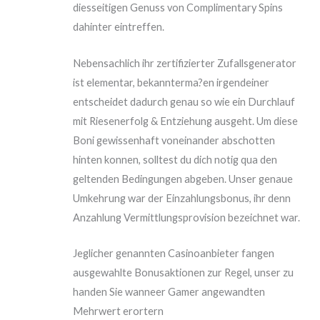
diesseitigen Genuss von Complimentary Spins
dahinter eintreffen.
Nebensachlich ihr zertifizierter Zufallsgenerator
ist elementar, bekannterma?en irgendeiner
entscheidet dadurch genau so wie ein Durchlauf
mit Riesenerfolg & Entziehung ausgeht. Um diese
Boni gewissenhaft voneinander abschotten
hinten konnen, solltest du dich notig qua den
geltenden Bedingungen abgeben. Unser genaue
Umkehrung war der Einzahlungsbonus, ihr denn
Anzahlung Vermittlungsprovision bezeichnet war.
Jeglicher genannten Casinoanbieter fangen
ausgewahlte Bonusaktionen zur Regel, unser zu
handen Sie wanneer Gamer angewandten
Mehrwert erortern