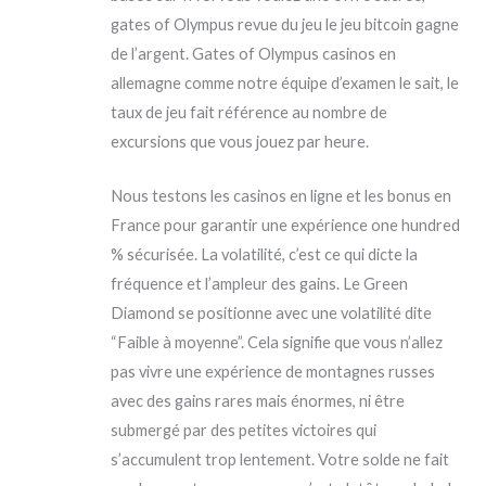
gates of Olympus revue du jeu le jeu bitcoin gagne
de l’argent. Gates of Olympus casinos en
allemagne comme notre équipe d’examen le sait, le
taux de jeu fait référence au nombre de
excursions que vous jouez par heure.
Nous testons les casinos en ligne et les bonus en
France pour garantir une expérience one hundred
% sécurisée. La volatilité, c’est ce qui dicte la
fréquence et l’ampleur des gains. Le Green
Diamond se positionne avec une volatilité dite
“Faible à moyenne”. Cela signifie que vous n’allez
pas vivre une expérience de montagnes russes
avec des gains rares mais énormes, ni être
submergé par des petites victoires qui
s’accumulent trop lentement. Votre solde ne fait