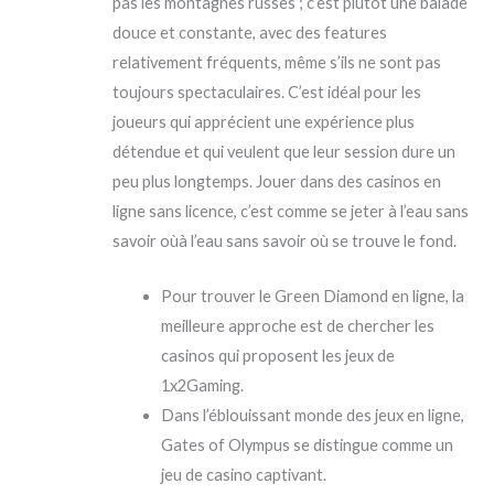
pas les montagnes russes ; c’est plutôt une balade
douce et constante, avec des features
relativement fréquents, même s’ils ne sont pas
toujours spectaculaires. C’est idéal pour les
joueurs qui apprécient une expérience plus
détendue et qui veulent que leur session dure un
peu plus longtemps. Jouer dans des casinos en
ligne sans licence, c’est comme se jeter à l’eau sans
savoir oùà l’eau sans savoir où se trouve le fond.
Pour trouver le Green Diamond en ligne, la
meilleure approche est de chercher les
casinos qui proposent les jeux de
1x2Gaming.
Dans l’éblouissant monde des jeux en ligne,
Gates of Olympus se distingue comme un
jeu de casino captivant.