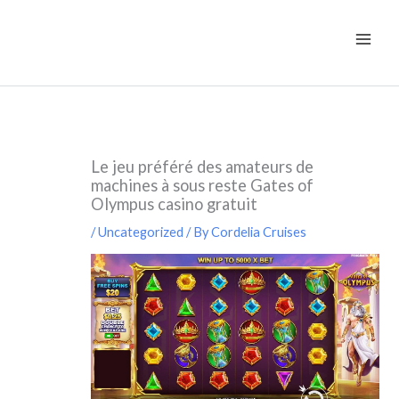
Skip
to
content
Le jeu préféré des amateurs de
machines à sous reste Gates of
Olympus casino gratuit
/
Uncategorized
/ By
Cordelia Cruises