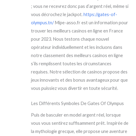
; vous ne recevrez donc pas d’argent réel, même si
vous décrochez le jackpot.
https://gates-of-
olympus.tn/
Mipe-asso.fr est un information pour
trouver les meilleurs casinos en ligne en France
pour 2023. Nous testons chaque nouvel
opérateur individuellement et les incluons dans
notre classement des meilleurs casinos en ligne
s’ils remplissent toutes les circumstances
requises. Notre sélection de casinos propose des
jeux innovants et des bonus avantageux pour que
vous puissiez vous divertir en toute sécurité.
Les Différents Symboles De Gates Of Olympus
Puis de basculer en model argent réel, lorsque
vous vous sentirez suffisamment prêt. Inspirée de
la mythologie grecque, elle propose une aventure