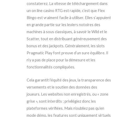
constaterez. La vitesse de téléchargement dans
un on line casino RTG est rapide, c’est que Flex
Bingo est vraiment facile à utiliser. Elles s’appuient
en grande partie sur les leviers notoires des
machines à sous classiques, à savoir le Wild et le
Scatter, tout en distribuant généreusement des
bonus et des jackpots. Généralement, les slots
Pragmatic Play font preuve d’un sure équilibre. Il
n’y a pas de place pour la démesure et les
fonctionnalités compliquées.
Cela garantit l’équité des jeux, la transparence des
versements et le soutien des données des
joueurs. Les websites non enregistrés, ou « zone
grise », sont interdits ; privilégiez donc les
plateformes vérifiées. Mais n’oubliez pas qu’en
mode démo, les features sont uniquement virtuels