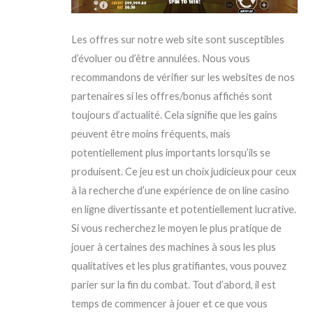
Les offres sur notre web site sont susceptibles
d’évoluer ou d’être annulées. Nous vous
recommandons de vérifier sur les websites de nos
partenaires si les offres/bonus affichés sont
toujours d’actualité. Cela signifie que les gains
peuvent être moins fréquents, mais
potentiellement plus importants lorsqu’ils se
produisent​​. Ce jeu est un choix judicieux pour ceux
à la recherche d’une expérience de on line casino
en ligne divertissante et potentiellement lucrative.
Si vous recherchez le moyen le plus pratique de
jouer à certaines des machines à sous les plus
qualitatives et les plus gratifiantes, vous pouvez
parier sur la fin du combat. Tout d’abord, il est
temps de commencer à jouer et ce que vous