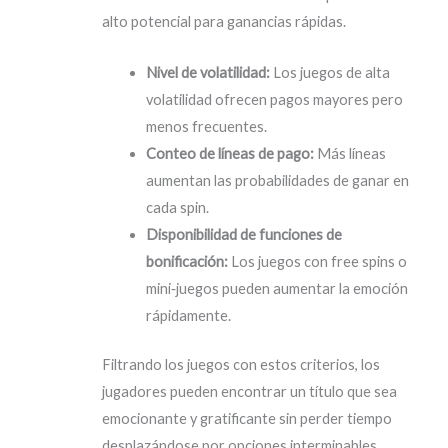
alto potencial para ganancias rápidas.
Nivel de volatilidad:
Los juegos de alta
volatilidad ofrecen pagos mayores pero
menos frecuentes.
Conteo de líneas de pago:
Más líneas
aumentan las probabilidades de ganar en
cada spin.
Disponibilidad de funciones de
bonificación:
Los juegos con free spins o
mini‑juegos pueden aumentar la emoción
rápidamente.
Filtrando los juegos con estos criterios, los
jugadores pueden encontrar un título que sea
emocionante y gratificante sin perder tiempo
desplazándose por opciones interminables.