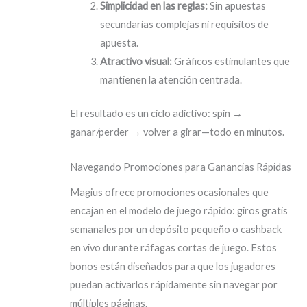
Simplicidad en las reglas:
Sin apuestas
secundarias complejas ni requisitos de
apuesta.
Atractivo visual:
Gráficos estimulantes que
mantienen la atención centrada.
El resultado es un ciclo adictivo: spin →
ganar/perder → volver a girar—todo en minutos.
Navegando Promociones para Ganancias Rápidas
Magius ofrece promociones ocasionales que
encajan en el modelo de juego rápido: giros gratis
semanales por un depósito pequeño o cashback
en vivo durante ráfagas cortas de juego. Estos
bonos están diseñados para que los jugadores
puedan activarlos rápidamente sin navegar por
múltiples páginas.