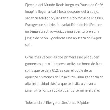
Ejemplo del Mundo Real: Juego en Pausa de Café
Imagina llegar al café local después del trabajo,
sacar tu teléfono y lanzar el sitio móvil de Magius.
Escoges un slot de alta volatilidad de NetEnt con
un tema atractivo—quizás una aventura en una
jungla de neón—y colocas una apuesta de €4 por
spin.
Giras tres veces: las dos primeras no producen
ganancias, pero la tercera activa un bono de free
spins que te deja €12. Es casi el doble de tu
apuesta en menos de un minuto—una ganancia de
alta‑intensidad clásica que te invita a volver a
jugar otra ronda rápida cuando termine el café.
Tolerancia al Riesgo en Sesiones Rápidas