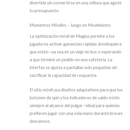
divertida sin convertirse en una odisea que agote
tu presupuesto.
Momentos Móviles – Juego en Movimiento
La optimización móvil de Magius permite a los
jugadores activar ganancias rápidas dondequiera
que estén—ya sea en un viaje en bus o esperando
a que termine un pedido en una cafetería. La
interfaz se ajusta a pantallas más pequeñas sin
sacrificar la capacidad de respuesta.
El sitio móvil usa diseños adaptativos para que los
botones de spin y los indicadores de saldo estén
siempre al alcance del pulgar—ideal para quienes
prefieren jugar con una sola mano durante breves
descansos.