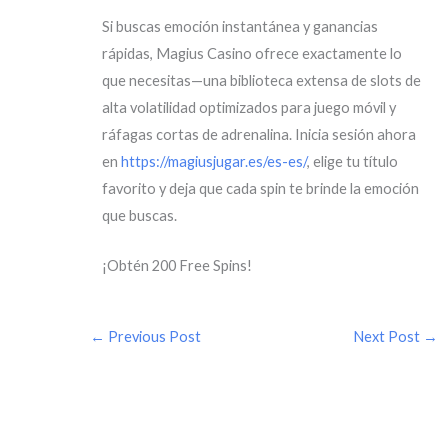
Si buscas emoción instantánea y ganancias
rápidas, Magius Casino ofrece exactamente lo
que necesitas—una biblioteca extensa de slots de
alta volatilidad optimizados para juego móvil y
ráfagas cortas de adrenalina. Inicia sesión ahora
en
https://magiusjugar.es/es-es/
, elige tu título
favorito y deja que cada spin te brinde la emoción
que buscas.
¡Obtén 200 Free Spins!
←
Previous Post
Next Post
→