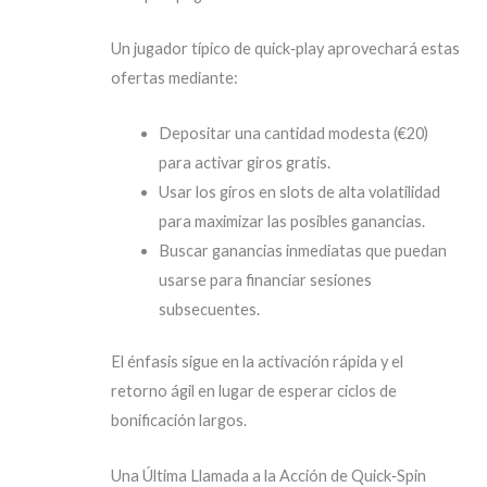
Un jugador típico de quick‑play aprovechará estas
ofertas mediante:
Depositar una cantidad modesta (€20)
para activar giros gratis.
Usar los giros en slots de alta volatilidad
para maximizar las posibles ganancias.
Buscar ganancias inmediatas que puedan
usarse para financiar sesiones
subsecuentes.
El énfasis sigue en la activación rápida y el
retorno ágil en lugar de esperar ciclos de
bonificación largos.
Una Última Llamada a la Acción de Quick‑Spin