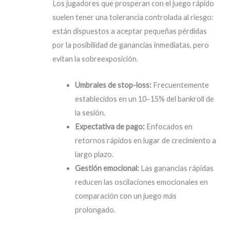
Los jugadores que prosperan con el juego rápido
suelen tener una tolerancia controlada al riesgo:
están dispuestos a aceptar pequeñas pérdidas
por la posibilidad de ganancias inmediatas, pero
evitan la sobreexposición.
Umbrales de stop-loss:
Frecuentemente
establecidos en un 10–15% del bankroll de
la sesión.
Expectativa de pago:
Enfocados en
retornos rápidos en lugar de crecimiento a
largo plazo.
Gestión emocional:
Las ganancias rápidas
reducen las oscilaciones emocionales en
comparación con un juego más
prolongado.