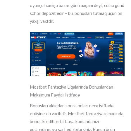
oyunçu həmişə bazar günü axşam deyil, cümə günü
səhər depozit edir – bu, bonusları tutmaq üçün ən
yaxşı vaxtdır.
Mostbet Fantaziya Liqalarında Bonuslardan
Maksimum Faydalı İstifadə
Bonusları aldıqdan sonra onları necə istifadə
etdiyiniz də vacibdir. Mostbet fantaziya idmanında
bonus kreditləri birbaşa komandanızı
gücləndirməyə sərf edə bilərsiniz. Bunun üçün