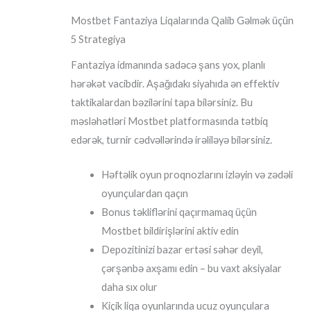
Mostbet Fantaziya Liqalarında Qalib Gəlmək üçün
5 Strategiya
Fantaziya idmanında sadəcə şans yox, planlı
hərəkət vacibdir. Aşağıdakı siyahıda ən effektiv
taktikalardan bəzilərini tapa bilərsiniz. Bu
məsləhətləri Mostbet platformasında tətbiq
edərək, turnir cədvəllərində irəliləyə bilərsiniz.
Həftəlik oyun proqnozlarını izləyin və zədəli
oyunçulardan qaçın
Bonus təkliflərini qaçırmamaq üçün
Mostbet bildirişlərini aktiv edin
Depozitinizi bazar ertəsi səhər deyil,
çərşənbə axşamı edin – bu vaxt aksiyalar
daha sıx olur
Kiçik liqa oyunlarında ucuz oyunçulara