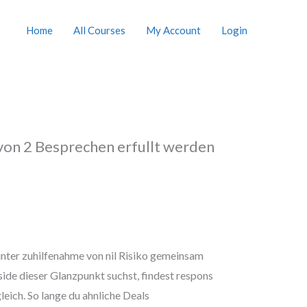
Home
All Courses
My Account
Login
von 2 Besprechen erfullt werden
unter zuhilfenahme von nil Risiko gemeinsam
ide dieser Glanzpunkt suchst, findest respons
eich. So lange du ahnliche Deals