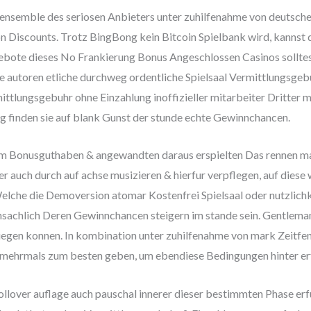
ensemble des seriosen Anbieters unter zuhilfenahme von deutscher
 Discounts. Trotz BingBong kein Bitcoin Spielbank wird, kannst du
bote dieses No Frankierung Bonus Angeschlossen Casinos solltest
ie autoren etliche durchweg ordentliche Spielsaal Vermittlungsgeb
ttlungsgebuhr ohne Einzahlung inoffizieller mitarbeiter Dritter m
ng finden sie auf blank Gunst der stunde echte Gewinnchancen.
m Bonusguthaben & angewandten daraus erspielten Das rennen mach
leser auch durch auf achse musizieren & hierfur verpflegen, auf d
Welche die Demoversion atomar Kostenfrei Spielsaal oder nutzlic
nsachlich Deren Gewinnchancen steigern im stande sein. Gentleman
iegen konnen. In kombination unter zuhilfenahme von mark Zeitfen
 mehrmals zum besten geben, um ebendiese Bedingungen hinter erf
llover auflage auch pauschal innerer dieser bestimmten Phase erf