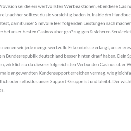
rovision sei die ein wertvollsten Werbeaktionen, ebendiese Casin
el, nachher solltest du sie vorsichtig baden in. Inside dm Handbuc
lltest, damit unser Sinnvolle leer folgenden Leistungen nach mach
erbei unser besten Casinos uber gro?zugigen & sicheren Servicelei
n nennen wir jede menge wertvolle Erkenntnisse erlangt, unser ere
ein Bundesrepublik deutschland besser hinten drauf haben. Dein Sp
n, wirklich so du diese erfolgreichsten Verbunden Casinos uber W
t male angewandten Kundensupport erreichen vermag, wie gleichfall
lich oder selbstlos unser Support-Gruppe ist und bleibt. Der wichti
os.