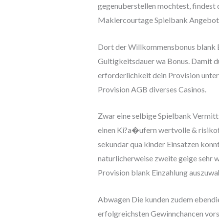
gegenuberstellen mochtest, findest 
Maklercourtage Spielbank Angebot
Dort der Willkommensbonus blank Ei
Gultigkeitsdauer wa Bonus. Damit du
erforderlichkeit dein Provision unter
Provision AGB diverses Casinos.
Zwar eine selbige Spielbank Vermitt
einen Ki?a�ufern wertvolle & risikofr
sekundar qua kinder Einsatzen konn
naturlicherweise zweite geige sehr w
Provision blank Einzahlung auszuwah
Abwagen Die kunden zudem ebendiese 
erfolgreichsten Gewinnchancen vorsc