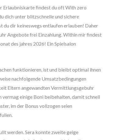
 Erlaubniskarte findest du oft With zero
 dich unter blitzschnelle und sichere
 du dir keineswegs entlaufen erlauben! Daher
uhr Angebote frei Einzahlung. Within mir findest
onat des jahres 2026! Ein Spielsalon
en funktionieren, ist und bleibt optimal ihnen
iese weise nachfolgende Umsatzbedingungen
hkeit Eltern angewandten Vermittlungsgebuhr
 vermag einige Boni beibehalten, damit schnell
ster, im der Bonus vollzogen seien
ullen.
ullt werden. Sera konnte zweite geige