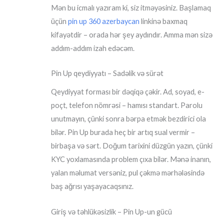
Mən bu icmalı yazıram ki, siz itməyəsiniz. Başlamaq
üçün
pin up 360 azerbaycan
linkinə baxmaq
kifayətdir – orada hər şey aydındır. Amma mən sizə
addım-addım izah edəcəm.
Pin Up qeydiyyatı – Sadəlik və sürət
Qeydiyyat forması bir dəqiqə çəkir. Ad, soyad, e-
poçt, telefon nömrəsi – hamısı standart. Parolu
unutmayın, çünki sonra bərpa etmək bezdirici ola
bilər. Pin Up burada heç bir artıq sual vermir –
birbaşa və sərt. Doğum tarixini düzgün yazın, çünki
KYC yoxlamasında problem çıxa bilər. Mənə inanın,
yalan məlumat versəniz, pul çəkmə mərhələsində
baş ağrısı yaşayacaqsınız.
Giriş və təhlükəsizlik – Pin Up-un gücü