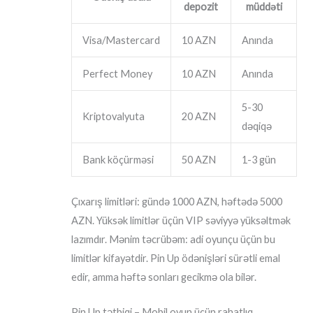
depozit
müddəti
Visa/Mastercard
10 AZN
Anında
Perfect Money
10 AZN
Anında
5-30
Kriptovalyuta
20 AZN
dəqiqə
Bank köçürməsi
50 AZN
1-3 gün
Çıxarış limitləri: gündə 1000 AZN, həftədə 5000
AZN. Yüksək limitlər üçün VIP səviyyə yüksəltmək
lazımdır. Mənim təcrübəm: adi oyunçu üçün bu
limitlər kifayətdir. Pin Up ödənişləri sürətli emal
edir, amma həftə sonları gecikmə ola bilər.
Pin Up tətbiqi – Mobil oyun üçün rahatlıq