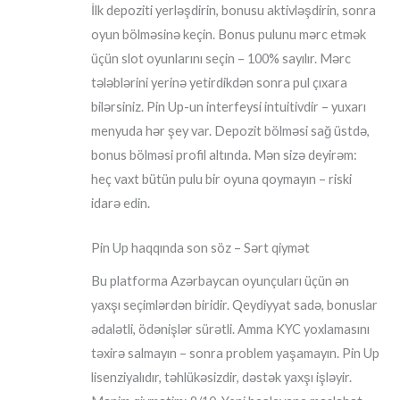
İlk depoziti yerləşdirin, bonusu aktivləşdirin, sonra
oyun bölməsinə keçin. Bonus pulunu mərc etmək
üçün slot oyunlarını seçin – 100% sayılır. Mərc
tələblərini yerinə yetirdikdən sonra pul çıxara
bilərsiniz. Pin Up-un interfeysi intuitivdir – yuxarı
menyuda hər şey var. Depozit bölməsi sağ üstdə,
bonus bölməsi profil altında. Mən sizə deyirəm:
heç vaxt bütün pulu bir oyuna qoymayın – riski
idarə edin.
Pin Up haqqında son söz – Sərt qiymət
Bu platforma Azərbaycan oyunçuları üçün ən
yaxşı seçimlərdən biridir. Qeydiyyat sadə, bonuslar
ədalətli, ödənişlər sürətli. Amma KYC yoxlamasını
təxirə salmayın – sonra problem yaşamayın. Pin Up
lisenziyalıdır, təhlükəsizdir, dəstək yaxşı işləyir.