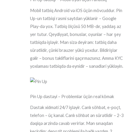
Mobil tətbiq Android və iOS üçün mövcuddur. Pin
Up-un tətbiqi rəsmi saytdan yüklənir – Google
Play-də yox. Tətbiq ölçüsü 50 MB-dır, yaddaş az
yer tutur. Qeydiyyat, bonuslar, oyunlar – hər şey
tətbiqdə işləyir. Mən sizə deyirəm: tətbiq daha
sürətlidir, çünki brauzer yükü yoxdur. Bildirişlər
gəlir – bonus təkliflərini qaçırmazsınız. Amma KYC
yoxlaması tətbiqdə də eynidir – sənədləri yükləyin.
Pin Up dəstəyi – Problemlər üçün real kömək
Dəstək xidməti 24/7 işləyir. Canlı söhbət, e-poçt,
telefon – üç kanal. Canlı söhbət ən sürətlidir – 2-3
dəqiqə ərzində cavab verirlər. Mən sınaqdan
keçirdim: depozit problemi ilə bağlı yazdım, 2