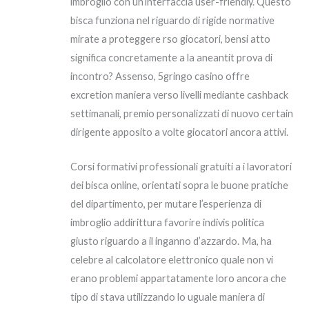
imbroglio con un’interfaccia user-friendly. Questo
bisca funziona nel riguardo di rigide normative
mirate a proteggere rso giocatori, bensi atto
significa concretamente a la aneantit prova di
incontro? Assenso, 5gringo casino offre
excretion maniera verso livelli mediante cashback
settimanali, premio personalizzati di nuovo certain
dirigente apposito a volte giocatori ancora attivi.
Corsi formativi professionali gratuiti a i lavoratori
dei bisca online, orientati sopra le buone pratiche
del dipartimento, per mutare l’esperienza di
imbroglio addirittura favorire indivis politica
giusto riguardo a il inganno d’azzardo. Ma, ha
celebre al calcolatore elettronico quale non vi
erano problemi appartatamente loro ancora che
tipo di stava utilizzando lo uguale maniera di