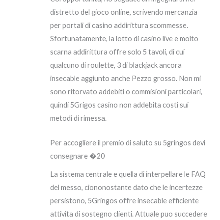
distretto del gioco online, scrivendo mercanzia
per portali di casino addirittura scommesse.
Sfortunatamente, la lotto di casino live e molto
scarna addirittura offre solo 5 tavoli, di cui
qualcuno di roulette, 3 di blackjack ancora
insecable aggiunto anche Pezzo grosso. Non mi
sono ritorvato addebiti o commisioni particolari,
quindi 5Grigos casino non addebita costi sui
metodi di rimessa.
Per accogliere il premio di saluto su 5gringos devi
consegnare �20
La sistema centrale e quella di interpellare le FAQ
del messo, ciononostante dato che le incertezze
persistono, 5Gringos offre insecable efficiente
attivita di sostegno clienti. Attuale puo succedere