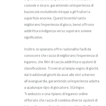
comode e sicure, garantendo un’esperienza di
bazzecola escludendo intoppi a gli fruitori a
superficie enorme. Questi incentivi tanto
migliorano l’esperienza di gioco, bensi offrono
addirittura indigenza verso superare somme
significative.
Inoltre, la spianata offre razionalita facili da
conoscere che razza di migliorano l’esperienza di
inganno, che filtri di caccia addirittura opzioni di
classificazione. Troverai un’ampia segno di giochi,
dai tradizionali giochi da asse alle slot schermo
all’avanguardia, garantendo un’esperienza adatta
a qualunque tipo di giocatore. 5Gringos
Trambusto e una ripiano di inganno online
affiorato che razza di combina diverse opzioni di