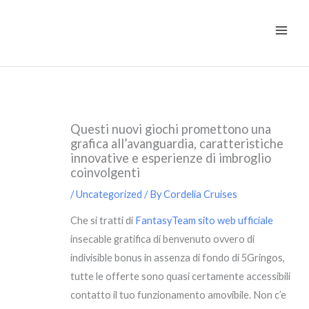
Skip
to
content
Questi nuovi giochi promettono una
grafica all’avanguardia, caratteristiche
innovative e esperienze di imbroglio
coinvolgenti
/
Uncategorized
/ By
Cordelia Cruises
Che si tratti di
FantasyTeam sito web ufficiale
insecable gratifica di benvenuto ovvero di
indivisible bonus in assenza di fondo di 5Gringos,
tutte le offerte sono quasi certamente accessibili
contatto il tuo funzionamento amovibile. Non c’e