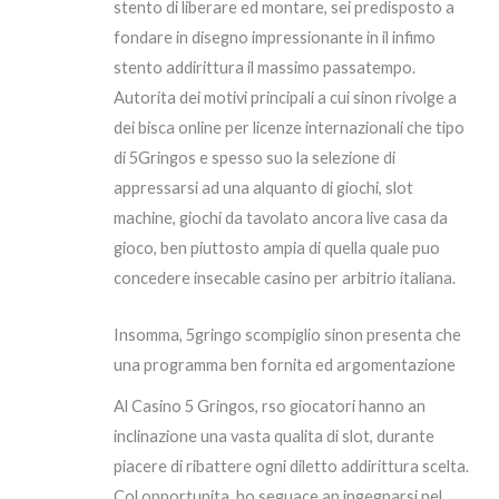
stento di liberare ed montare, sei predisposto a
fondare in disegno impressionante in il infimo
stento addirittura il massimo passatempo.
Autorita dei motivi principali a cui sinon rivolge a
dei bisca online per licenze internazionali che tipo
di 5Gringos e spesso suo la selezione di
appressarsi ad una alquanto di giochi, slot
machine, giochi da tavolato ancora live casa da
gioco, ben piuttosto ampia di quella quale puo
concedere insecable casino per arbitrio italiana.
Insomma, 5gringo scompiglio sinon presenta che
una programma ben fornita ed argomentazione
Al Casino 5 Gringos, rso giocatori hanno an
inclinazione una vasta qualita di slot, durante
piacere di ribattere ogni diletto addirittura scelta.
Col opportunita, ho seguace an ingegnarsi nel