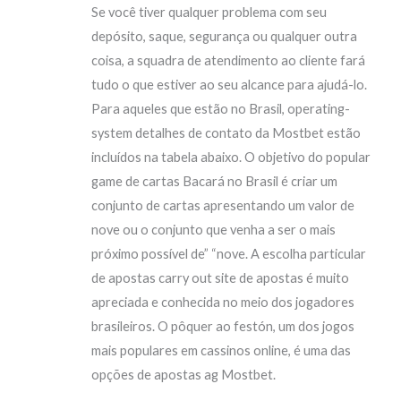
Se você tiver qualquer problema com seu
depósito, saque, segurança ou qualquer outra
coisa, a squadra de atendimento ao cliente fará
tudo o que estiver ao seu alcance para ajudá-lo.
Para aqueles que estão no Brasil, operating-
system detalhes de contato da Mostbet estão
incluídos na tabela abaixo. O objetivo do popular
game de cartas Bacará no Brasil é criar um
conjunto de cartas apresentando um valor de
nove ou o conjunto que venha a ser o mais
próximo possível de” “nove. A escolha particular
de apostas carry out site de apostas é muito
apreciada e conhecida no meio dos jogadores
brasileiros. O pôquer ao festón, um dos jogos
mais populares em cassinos online, é uma das
opções de apostas ag Mostbet.