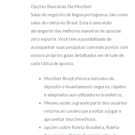
Opções Bancárias Na Mostbet
Salas de negócios de língua portuguesa, tais como
salas de roleta no Brasil. Esta é uma visão
abrangente das melhores maneiras de apostar
zero esporte. Você tem a possibilidade de
acompanhar suas pesquisas com mais pontos com
nossos próprios guias detalhados em virtude de
cada tática de aposta.
Mostbet Brazil oferece métodos de
depósito e levantamento seguros, rápidos
e adaptados aos utilizadores brasileiros.
Mesmo assim, a grande parte dos usuários
retorna ao cassino para voltar a jogar e
aproveitar teus benefícios.
opções sobre Roleta Brasileira, Roleta