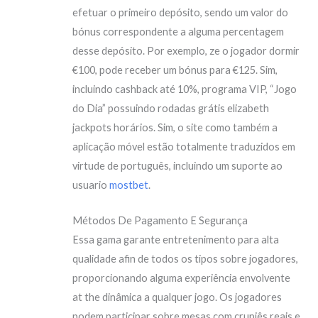
efetuar o primeiro depósito, sendo um valor do
bónus correspondente a alguma percentagem
desse depósito. Por exemplo, ze o jogador dormir
€100, pode receber um bónus para €125. Sim,
incluindo cashback até 10%, programa VIP, “Jogo
do Dia” possuindo rodadas grátis elizabeth
jackpots horários. Sim, o site como também a
aplicação móvel estão totalmente traduzidos em
virtude de português, incluindo um suporte ao
usuario
mostbet
.
Métodos De Pagamento E Segurança
Essa gama garante entretenimento para alta
qualidade afin de todos os tipos sobre jogadores,
proporcionando alguma experiência envolvente
at the dinâmica a qualquer jogo. Os jogadores
podem participar sobre mesas com crupiês reais e