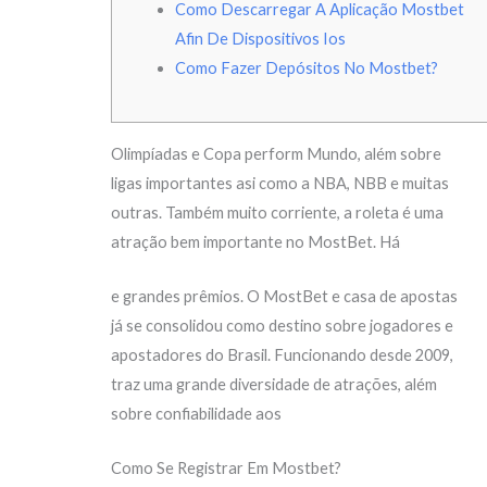
Como Descarregar A Aplicação Mostbet
Afin De Dispositivos Ios
Como Fazer Depósitos No Mostbet?
Olimpíadas e Copa perform Mundo, além sobre
ligas importantes asi como a NBA, NBB e muitas
outras. Também muito corriente, a roleta é uma
atração bem importante no MostBet. Há
e grandes prêmios. O MostBet e casa de apostas
já se consolidou como destino sobre jogadores e
apostadores do Brasil. Funcionando desde 2009,
traz uma grande diversidade de atrações, além
sobre confiabilidade aos
Como Se Registrar Em Mostbet?