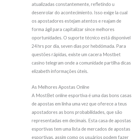
atualizadas constantemente, refletindo u
desenrolar do acontecimiento. Isso exige la cual
os apostadores estejam atentos e reajam de
forma ágil para capitalizar since melhores
oportunidades. O suporte técnico está disponível
24 hrs por dia, seven dias por hebdómada. Para
questões rápidas, existe um cacera Mostbet
casino telegram onde a comunidade partilha dicas
elizabeth informações úteis.
As Melhores Apostas Online
A MostBet online esportiva é uma das bons casas
de apostas em linha uma vez que oferece a teus
apostadores as bons probabilidades, que são
representadas em decimais. Esta casa de apostas
esportivas tem uma lista de mercados de apostas
esportivas, assim como os usuários podem fazer