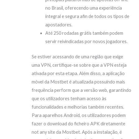
no Brasil, oferecendo uma experiência
íntegral e segura afin de todos os tipos de
apostadores.
Até 250 rodadas grátis também podem
servir reivindicadas por novos jogadores.
Se estiver acessando de uma região que exige
uma VPN, certifique-se sobre que a VPN esteja
ativada por esta etapa. Além disso, a aplicação
móvel da Mostbet é atualizada possuindo mais
frequência perform que a versão web, garantindo
que os utilizadores tenham acesso às
funcionalidades e melhorias também recentes.
Para aparelhos Android, os utilizadores podem
fazer o download do ficheiro APK diretamente
not any site da Mostbet. Após a instalação, é