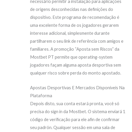
necessário permitir a instalação para aplicações
de origens desconhecidas nas definições do
dispositivo. Este programa de recomendação é
uma excelente forma de os jogadores gerarem
interesse adicional, simplesmente durante
partilharem o seu link de referência com amigos e
familiares. A promoção “Aposta sem Riscos” da
Mostbet PT permite que operating-system
jogadores façam alguma aposta desportiva sem
qualquer risco sobre perda do monto apostado.
Apostas Desportivas E Mercados Disponíveis Na
Plataforma
Depois disto, sua conta estará pronta, você só
precisa do sign in da Mostbet. O sistema enviará 1
código de verificação para ele afin de confirmar
seu padrón. Qualquer sessão em uma sala de