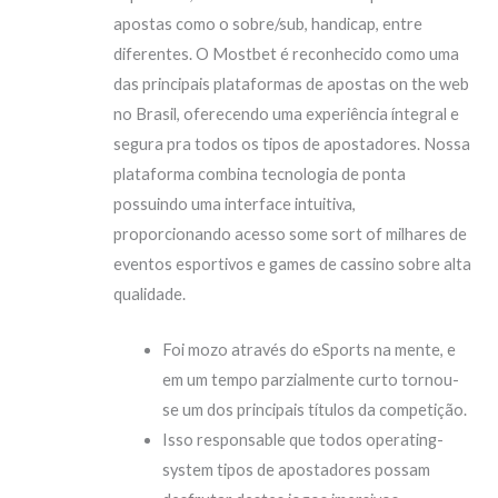
apostas como o sobre/sub, handicap, entre
diferentes. O Mostbet é reconhecido como uma
das principais plataformas de apostas on the web
no Brasil, oferecendo uma experiência íntegral e
segura pra todos os tipos de apostadores. Nossa
plataforma combina tecnologia de ponta
possuindo uma interface intuitiva,
proporcionando acesso some sort of milhares de
eventos esportivos e games de cassino sobre alta
qualidade.
Foi mozo através do eSports na mente, e
em um tempo parzialmente curto tornou-
se um dos principais títulos da competição.
Isso responsable que todos operating-
system tipos de apostadores possam