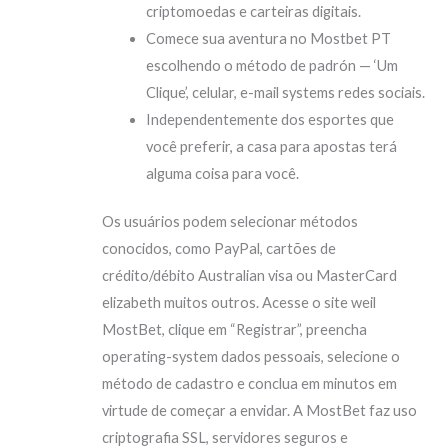
criptomoedas e carteiras digitais.
Comece sua aventura no Mostbet PT
escolhendo o método de padrón — ‘Um
Clique’, celular, e-mail systems redes sociais.
Independentemente dos esportes que
você preferir, a casa para apostas terá
alguma coisa para você.
Os usuários podem selecionar métodos
conocidos, como PayPal, cartões de
crédito/débito Australian visa ou MasterCard
elizabeth muitos outros. Acesse o site weil
MostBet, clique em “Registrar”, preencha
operating-system dados pessoais, selecione o
método de cadastro e conclua em minutos em
virtude de começar a envidar. A MostBet faz uso
criptografia SSL, servidores seguros e