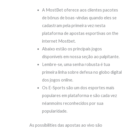
A MostBet oferece aos clientes pacotes
de bônus de boas-vindas quando eles se
cadastram pela primeira vez nesta
plataforma de apostas esportivas on the
internet Mostbet.
Abaixo estão os principais jogos
disponíveis em nossa seção ao palpitante.
Lembre-se, uma senha robusta é tua
primeira linha sobre defesa no globo digital
dos jogos online.
Os E-Sports são um dos esportes mais
populares em plataforma e são cada vez
néanmoins reconhecidos por sua
popularidade.
As possibilities das apostas ao vivo são