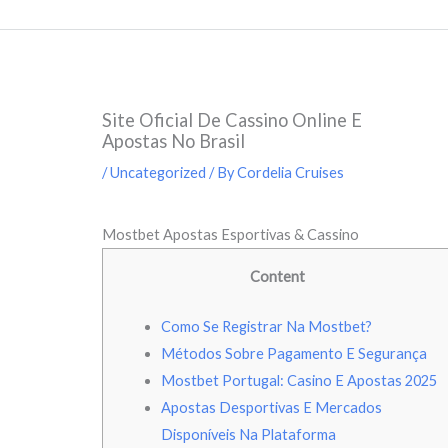
Site Oficial De Cassino Online E
Apostas No Brasil
/
Uncategorized
/ By
Cordelia Cruises
Mostbet Apostas Esportivas & Cassino
Content
Como Se Registrar Na Mostbet?
Métodos Sobre Pagamento E Segurança
Mostbet Portugal: Casino E Apostas 2025
Apostas Desportivas E Mercados
Disponíveis Na Plataforma