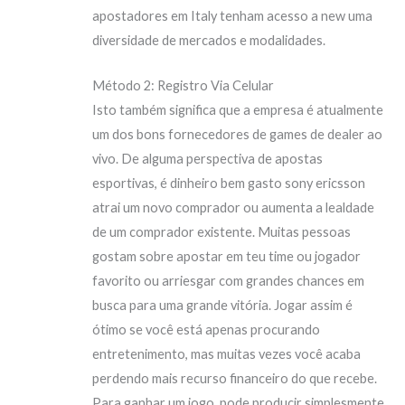
apostadores em Italy tenham acesso a new uma
diversidade de mercados e modalidades.
Método 2: Registro Via Celular
Isto também significa que a empresa é atualmente
um dos bons fornecedores de games de dealer ao
vivo. De alguma perspectiva de apostas
esportivas, é dinheiro bem gasto sony ericsson
atrai um novo comprador ou aumenta a lealdade
de um comprador existente. Muitas pessoas
gostam sobre apostar em teu time ou jogador
favorito ou arriesgar com grandes chances em
busca para uma grande vitória. Jogar assim é
ótimo se você está apenas procurando
entretenimento, mas muitas vezes você acaba
perdendo mais recurso financeiro do que recebe.
Para ganhar um jogo, pode producir simplesmente