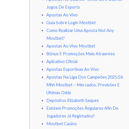
Jogos De Esports
Apostas Ao Vivo
Guia Sobre Login Mostbet
Como Realizar Uma Aposta Not Any
Mostbet?
Apostas Ao Vivo Mostbet
Bônus E Promoções Mais Atraentes
Aplicativo Oficial
Apostas Esportivas Ao Vivo
Apostas Na Liga Dos Campeões 2025/26
Mhh Mostbet – Mercados, Previsões E
Últimas Odds
Depósitos Elizabeth Saques
Existem Promoções Regulares Afin De
Jogadores Já Registados?
Mostbet Casino