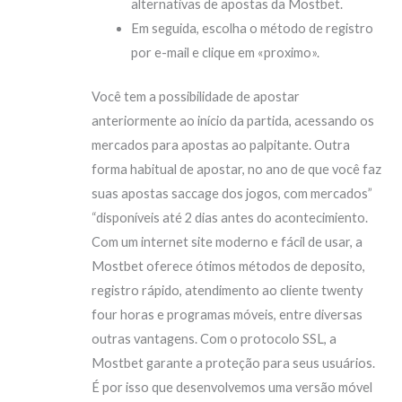
alternativas de apostas da Mostbet.
Em seguida, escolha o método de registro
por e-mail e clique em «proximo».
Você tem a possibilidade de apostar
anteriormente ao início da partida, acessando os
mercados para apostas ao palpitante. Outra
forma habitual de apostar, no ano de que você faz
suas apostas saccage dos jogos, com mercados”
“disponíveis até 2 dias antes do acontecimiento.
Com um internet site moderno e fácil de usar, a
Mostbet oferece ótimos métodos de deposito,
registro rápido, atendimento ao cliente twenty
four horas e programas móveis, entre diversas
outras vantagens. Com o protocolo SSL, a
Mostbet garante a proteção para seus usuários.
É por isso que desenvolvemos uma versão móvel