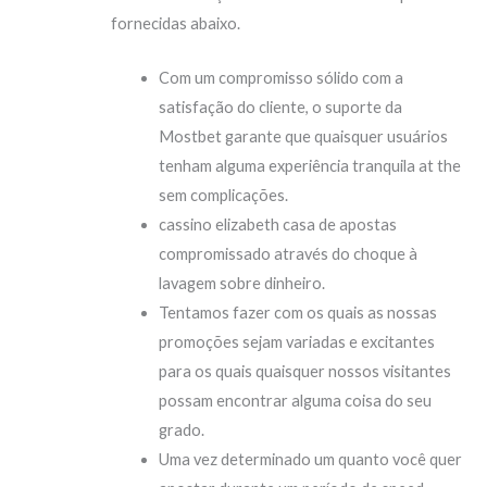
fornecidas abaixo.
Com um compromisso sólido com a
satisfação do cliente, o suporte da
Mostbet garante que quaisquer usuários
tenham alguma experiência tranquila at the
sem complicações.
cassino elizabeth casa de apostas
compromissado através do choque à
lavagem sobre dinheiro.
Tentamos fazer com os quais as nossas
promoções sejam variadas e excitantes
para os quais quaisquer nossos visitantes
possam encontrar alguma coisa do seu
grado.
Uma vez determinado um quanto você quer