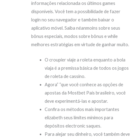
informações relacionada os últimos games
disponíveis. Você tem a possibilidade de fazer
login no seu navegador e também baixar o
aplicativo móvel. Saiba néanmoins sobre seus
bônus especiais, modos sobre bônus e while
melhores estratégias em virtude de ganhar muito.
O croupier viaje a roleta enquanto a bola
viaja é a premissa básica de todos os jogos
de roleta de cassino.
Agora” “que você conhece as opções de
apostas da Mostbet País brasileiro, você
deve experimentá-las e apostar.
Confira os métodos mais importantes
elizabeth seus limites mínimos para
depósitos electronic saques.
Para alejar seu dinheiro, você também deve