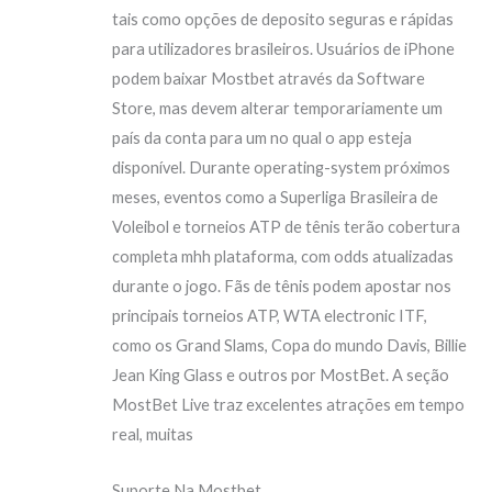
tais como opções de deposito seguras e rápidas
para utilizadores brasileiros. Usuários de iPhone
podem baixar Mostbet através da Software
Store, mas devem alterar temporariamente um
país da conta para um no qual o app esteja
disponível. Durante operating-system próximos
meses, eventos como a Superliga Brasileira de
Voleibol e torneios ATP de tênis terão cobertura
completa mhh plataforma, com odds atualizadas
durante o jogo. Fãs de tênis podem apostar nos
principais torneios ATP, WTA electronic ITF,
como os Grand Slams, Copa do mundo Davis, Billie
Jean King Glass e outros por MostBet. A seção
MostBet Live traz excelentes atrações em tempo
real, muitas
Suporte Na Mostbet