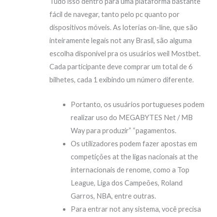
Tudo isso dentro para uma plataforma bastante
fácil de navegar, tanto pelo pc quanto por
dispositivos móveis. As loterias on-line, que são
inteiramente legais not any Brasil, são alguma
escolha disponível pra os usuários weil Mostbet.
Cada participante deve comprar um total de 6
bilhetes, cada 1 exibindo um número diferente.
Portanto, os usuários portugueses podem
realizar uso do MEGABYTES Net / MB
Way para produzir” “pagamentos.
Os utilizadores podem fazer apostas em
competições at the ligas nacionais at the
internacionais de renome, como a Top
League, Liga dos Campeões, Roland
Garros, NBA, entre outras.
Para entrar not any sistema, você precisa