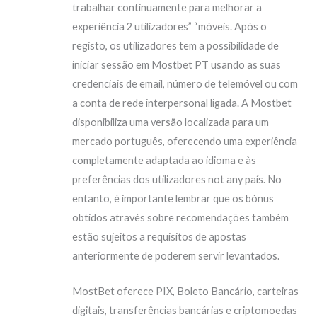
trabalhar continuamente para melhorar a
experiência 2 utilizadores” “móveis. Após o
registo, os utilizadores tem a possibilidade de
iniciar sessão em Mostbet PT usando as suas
credenciais de email, número de telemóvel ou com
a conta de rede interpersonal ligada. A Mostbet
disponibiliza uma versão localizada para um
mercado português, oferecendo uma experiência
completamente adaptada ao idioma e às
preferências dos utilizadores not any país. No
entanto, é importante lembrar que os bónus
obtidos através sobre recomendações também
estão sujeitos a requisitos de apostas
anteriormente de poderem servir levantados.
MostBet oferece PIX, Boleto Bancário, carteiras
digitais, transferências bancárias e criptomoedas