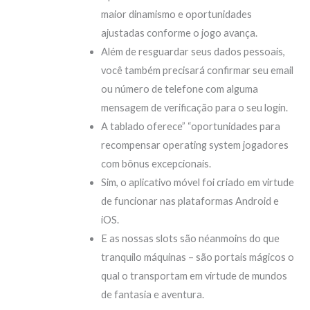
maior dinamismo e oportunidades
ajustadas conforme o jogo avança.
Além de resguardar seus dados pessoais,
você também precisará confirmar seu email
ou número de telefone com alguma
mensagem de verificação para o seu login.
A tablado oferece” “oportunidades para
recompensar operating system jogadores
com bônus excepcionais.
Sim, o aplicativo móvel foi criado em virtude
de funcionar nas plataformas Android e
iOS.
E as nossas slots são néanmoins do que
tranquilo máquinas – são portais mágicos o
qual o transportam em virtude de mundos
de fantasia e aventura.