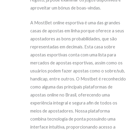
aproveitar um bónus de boas-vindas.
A MostBet online esportiva é uma das grandes
casas de apostas em linha porque oferece a seus
apostadores as bons probabilidades, que são
representadas em decimais. Esta casa sobre
apostas esportivas conta com uma lista para
mercados de apostas esportivas, assim como os
usuários podem fazer apostas como o sobre/sub,
handicap, entre outros. O Mostbet é reconhecido
como alguma das principais plataformas de
apostas online no Brasil, oferecendo uma
experiência íntegral e segura afin de todos os
meios de apostadores. Nossa plataforma
combina tecnologia de ponta possuindo uma
interface intuitiva, proporcionando acesso a