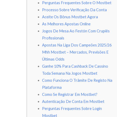
Perguntas Frequentes Sobre O Mostbet
Processo Sobre Verificação Da Conta
Aceite Os Bônus Mostbet Agora
As Melhores Apostas Online
Jogos De Mesa Ao Festón Com Crupiês
Profissionais
Apostas Na Liga Dos Campeões 2025/26
Mhh Mostbet – Mercados, Previsões E
Últimas Odds
Ganhe 10% Para Cashback De Cassino
Toda Semana Na Jogos Mostbet
Como Funciona O Trâmite De Registo Na
Plataforma
Como Se Registrar Em Mostbet?
Autenticação De Conta Em Mostbet
Perguntas Frequentes Sobre Login
Mostbet