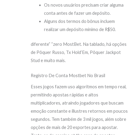
Os novos usuários precisam criar alguma
conta antes de fazer um depósito.
Alguns dos termos do bônus incluem
realizar um depósito mínimo de R$50.
diferente” “zero MostBet. Na tablado, há opções
de Pôquer Russo, Tx Hold’Em, Pôquer Jackpot
Stud e muito mais.
Registro De Conta Mostbet No Brasil
Esses jogos fazem uso algoritmos em tempo real,
permitindo apostas rápidas e altos
multiplicadores, atraindo jogadores que buscam
emoção constante e illustres retornos em poucos
segundos. Tem também de 3 mil jogos, além sobre
opções de mais de 20 esportes para apostar.