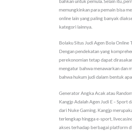
bahkan untuk pemula. Selain itu, pe
memungkinkan para pemain bisa mera
online lain yang paling banyak diaks
kategori lainnya.
Bolaku Situs Judi Agen Bola Online
Dengan pendekatan yang komprehensi
perekonomian tetap dapat dirasakan
mengatur bahwa menawarkan dan mem
bahwa hukum judi dalam bentuk apa
Generator Angka Acak atau Rando
Kangjp Adalah Agen Judi E – Sport d
dari Nuke Gaming. Kangjp merupakan 
terlengkap hingga e-sport, livecasin
akses terhadap berbagai platform di