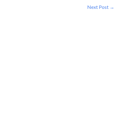
Next Post
→