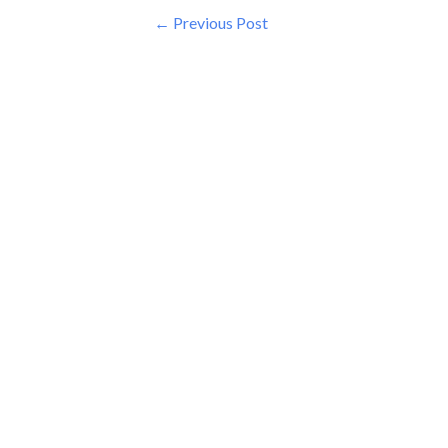
←
Previous Post