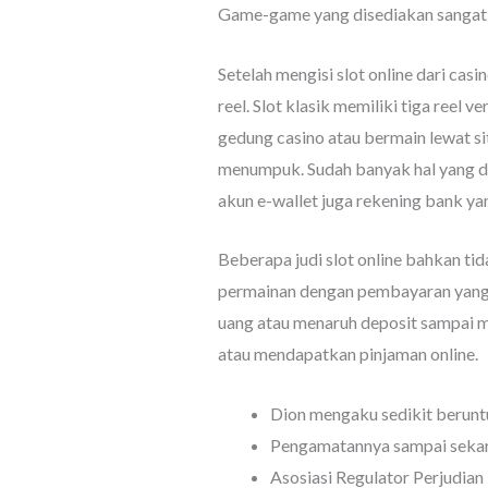
Game-game yang disediakan sangat f
Setelah mengisi slot online dari cas
reel. Slot klasik memiliki tiga reel 
gedung casino atau bermain lewat si
menumpuk. Sudah banyak hal yang di
akun e-wallet juga rekening bank yan
Beberapa judi slot online bahkan ti
permainan dengan pembayaran yang l
uang atau menaruh deposit sampai me
atau mendapatkan pinjaman online.
Dion mengaku sedikit beruntun
Pengamatannya sampai sekaran
Asosiasi Regulator Perjudian