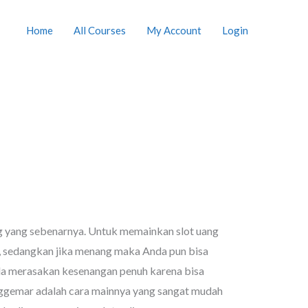
Home
All Courses
My Account
Login
g yang sebenarnya. Untuk memainkan slot uang
it, sedangkan jika menang maka Anda pun bisa
nda merasakan kesenangan penuh karena bisa
ggemar adalah cara mainnya yang sangat mudah