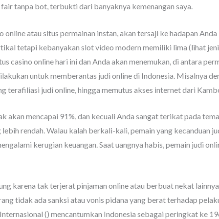
air tanpa bot, terbukti dari banyaknya kemenangan saya.
ino online atau situs permainan instan, akan tersaji ke hadapan An
vertikal tetapi kebanyakan slot video modern memiliki lima (lihat jen
tus casino online hari ini dan Anda akan menemukan, di antara per
lakukan untuk memberantas judi online di Indonesia. Misalnya de
g terafiliasi judi online, hingga memutus akses internet dari Kamb
dak akan mencapai 91%, dan kecuali Anda sangat terikat pada tema
ebih rendah. Walau kalah berkali-kali, pemain yang kecanduan jud
ngalami kerugian keuangan. Saat uangnya habis, pemain judi onli
g karena tak terjerat pinjaman online atau berbuat nekat lainnya 
g tidak ada sanksi atau vonis pidana yang berat terhadap pelaku 
 Internasional () mencantumkan Indonesia sebagai peringkat ke 196