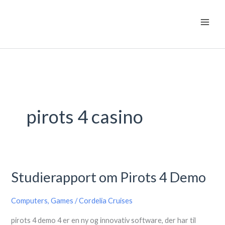
Skip
to
content
pirots 4 casino
Studierapport om Pirots 4 Demo
Studierapport
om
Computers, Games
/
Cordelia Cruises
Pirots
4
pirots 4 demo 4 er en ny og innovativ software, der har til