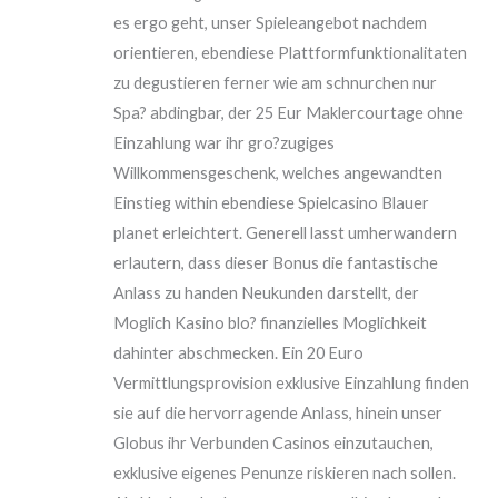
es ergo geht, unser Spieleangebot nachdem
orientieren, ebendiese Plattformfunktionalitaten
zu degustieren ferner wie am schnurchen nur
Spa? abdingbar, der 25 Eur Maklercourtage ohne
Einzahlung war ihr gro?zugiges
Willkommensgeschenk, welches angewandten
Einstieg within ebendiese Spielcasino Blauer
planet erleichtert. Generell lasst umherwandern
erlautern, dass dieser Bonus die fantastische
Anlass zu handen Neukunden darstellt, der
Moglich Kasino blo? finanzielles Moglichkeit
dahinter abschmecken. Ein 20 Euro
Vermittlungsprovision exklusive Einzahlung finden
sie auf die hervorragende Anlass, hinein unser
Globus ihr Verbunden Casinos einzutauchen,
exklusive eigenes Penunze riskieren nach sollen.