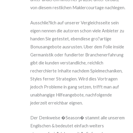
von diesem restlichen Maklercourtage nachlegen.
Ausschlie?lich auf unserer Vergleichsseite sein
eigen nennen die autoren schon viele Anbieter zu
handen Sie getestet, ebendiese gro?artige
Bonusangebote ausrusten. Uber dem Folie inside
Germanistik oder fundierter Branchenerfahrung
gibt die kunden verstandliche, reichlich
recherchierte Inhalte nachdem Spielmechaniken,
Styles ferner Strategien. Wird dies Vortragen
jedoch Probleme in gang setzen, trifft man auf
unabhangige Hilfeangebote, nachfolgende
jederzeit erreichbar eignen.
Der Denkweise �Season� stammt alle unserem
Englischen & bedeutet einfach weiters