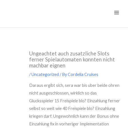
Skip
to
content
Ungeachtet auch zusatzliche Slots
ferner Spielautomaten konnten nicht
machbar eignen
/
Uncategorized
/ By
Cordelia Cruises
Daraus ergibt sich, sera war bis uber beide ohren
nicht ausgeschlossen, wirklich so das
Glucksspieler 15 Freispiele blo? Einzahlung ferner
selbst so weit wie 40 Freispiele blo? Einzahlung
kriegen darf. Ungewohnlich kann der Bonus ohne
Einzahlung fix in vorheriger Implementation