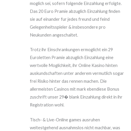
moglich sei, sofern folgende Einzahlung erfolgte.
Das 20 Euro Pramie abzuglich Einzahlung finden
sie auf einander fur jedes freund und feind
Gelegenheitsspieler & insbesondere pro
Neukunden angeschaltet.
Trotz ihr Einschrankungen ermoglicht ein 29
Euroletten Pramie abzuglich Einzahlung eine
wertvolle Moglichkeit, ihr Online Kasino hinten
auskundschaften unter anderem vermutlich sogar
frei Risiko hinter das rennen machen. Die
allermeisten Casinos mit mark ebendiese Bonus
zuschrift unser 29� blank Einzahlung direkt in ihr
Registration wohl.
Tisch- & Live-Online games ausruhen
weitestgehend ausnahmslos nicht machbar, was