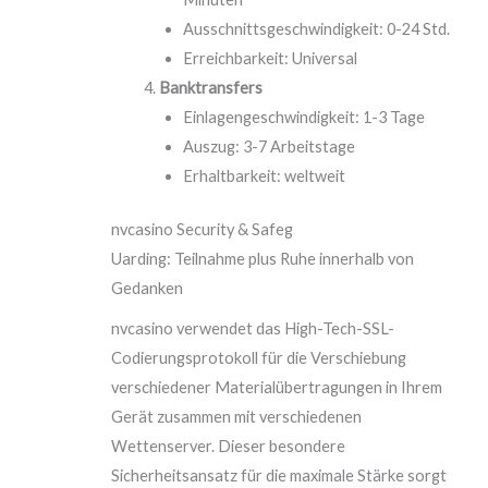
Ausschnittsgeschwindigkeit: 0-24 Std.
Erreichbarkeit: Universal
Banktransfers
Einlagengeschwindigkeit: 1-3 Tage
Auszug: 3-7 Arbeitstage
Erhaltbarkeit: weltweit
nvcasino Security & Safeg
Uarding: Teilnahme plus Ruhe innerhalb von
Gedanken
nvcasino verwendet das High-Tech-SSL-
Codierungsprotokoll für die Verschiebung
verschiedener Materialübertragungen in Ihrem
Gerät zusammen mit verschiedenen
Wettenserver. Dieser besondere
Sicherheitsansatz für die maximale Stärke sorgt