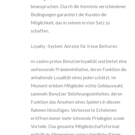
beanspruchen. Durch die Kenntnis verschiedener
Bedingungen garantiert die Kunden die
Möglichkeit, das in seinem ersten Satz zu
schaffen.
Loyalty -System: Anreize für treue Bettoren
nv casino preise Benutzerloyalität und bietet eine
umfassende Prämieninitiative, deren Funktion die
anhaltende Loyalität eines jeden schätzt. Im
Moment erleben Mitglieder echte Geldauswahl,
sammeln Benutzer Belohnungseinheiten, deren
Funktion das Ansehen eines Spielers in diesem
Rahmen hinzufügen. Verbesserte Echelonen
eröffnen immer mehr lohnende Privilegien sowie
Vorteile. Das gesamte Mitgliedschaftsformat
enthält im Allgemeinen unterschiedliche Ränge,