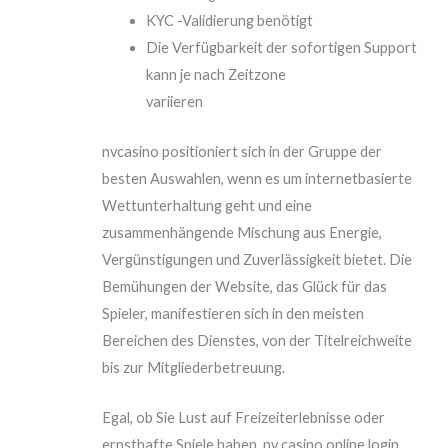
KYC -Validierung benötigt
Die Verfügbarkeit der sofortigen Support
kann je nach Zeitzone
variieren
nvcasino positioniert sich in der Gruppe der
besten Auswahlen, wenn es um internetbasierte
Wettunterhaltung geht und eine
zusammenhängende Mischung aus Energie,
Vergünstigungen und Zuverlässigkeit bietet. Die
Bemühungen der Website, das Glück für das
Spieler, manifestieren sich in den meisten
Bereichen des Dienstes, von der Titelreichweite
bis zur Mitgliederbetreuung.
Egal, ob Sie Lust auf Freizeiterlebnisse oder
ernsthafte Spiele haben, nv casino online login