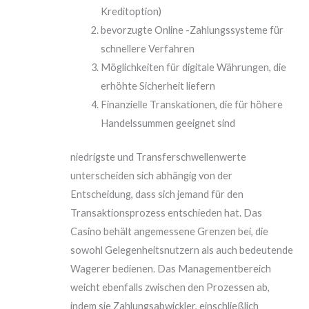
Kreditoption)
bevorzugte Online -Zahlungssysteme für
schnellere Verfahren
Möglichkeiten für digitale Währungen, die
erhöhte Sicherheit liefern
Finanzielle Transkationen, die für höhere
Handelssummen geeignet sind
niedrigste und Transferschwellenwerte
unterscheiden sich abhängig von der
Entscheidung, dass sich jemand für den
Transaktionsprozess entschieden hat. Das
Casino behält angemessene Grenzen bei, die
sowohl Gelegenheitsnutzern als auch bedeutende
Wagerer bedienen. Das Managementbereich
weicht ebenfalls zwischen den Prozessen ab,
indem sie Zahlungsabwickler, einschließlich