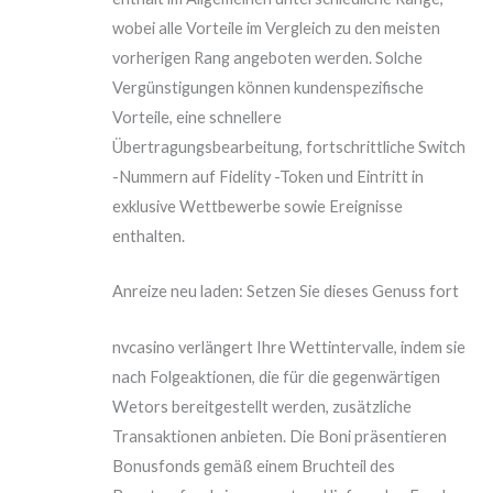
wobei alle Vorteile im Vergleich zu den meisten
vorherigen Rang angeboten werden. Solche
Vergünstigungen können kundenspezifische
Vorteile, eine schnellere
Übertragungsbearbeitung, fortschrittliche Switch
-Nummern auf Fidelity -Token und Eintritt in
exklusive Wettbewerbe sowie Ereignisse
enthalten.
Anreize neu laden: Setzen Sie dieses Genuss fort
nvcasino verlängert Ihre Wettintervalle, indem sie
nach Folgeaktionen, die für die gegenwärtigen
Wetors bereitgestellt werden, zusätzliche
Transaktionen anbieten. Die Boni präsentieren
Bonusfonds gemäß einem Bruchteil des