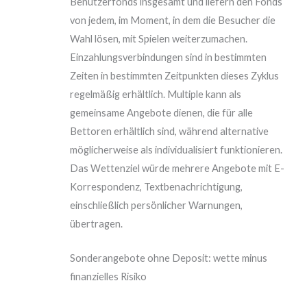
Benutzerfonds insgesamt und liefern den Fonds
von jedem, im Moment, in dem die Besucher die
Wahl lösen, mit Spielen weiterzumachen.
Einzahlungsverbindungen sind in bestimmten
Zeiten in bestimmten Zeitpunkten dieses Zyklus
regelmäßig erhältlich. Multiple kann als
gemeinsame Angebote dienen, die für alle
Bettoren erhältlich sind, während alternative
möglicherweise als individualisiert funktionieren.
Das Wettenziel würde mehrere Angebote mit E-
Korrespondenz, Textbenachrichtigung,
einschließlich persönlicher Warnungen,
übertragen.
Sonderangebote ohne Deposit: wette minus
finanzielles Risiko