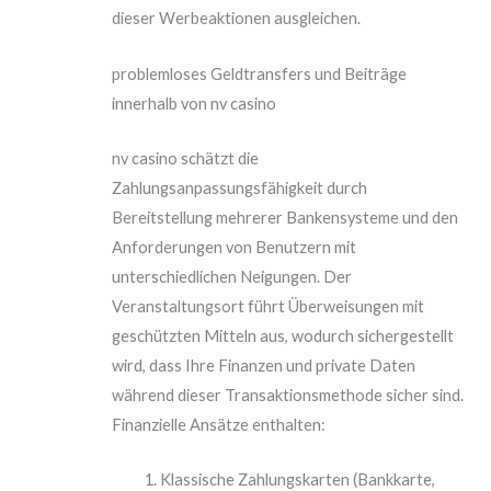
dieser Werbeaktionen ausgleichen.
problemloses Geldtransfers und Beiträge
innerhalb von nv casino
nv casino schätzt die
Zahlungsanpassungsfähigkeit durch
Bereitstellung mehrerer Bankensysteme und den
Anforderungen von Benutzern mit
unterschiedlichen Neigungen. Der
Veranstaltungsort führt Überweisungen mit
geschützten Mitteln aus, wodurch sichergestellt
wird, dass Ihre Finanzen und private Daten
während dieser Transaktionsmethode sicher sind.
Finanzielle Ansätze enthalten:
Klassische Zahlungskarten (Bankkarte,