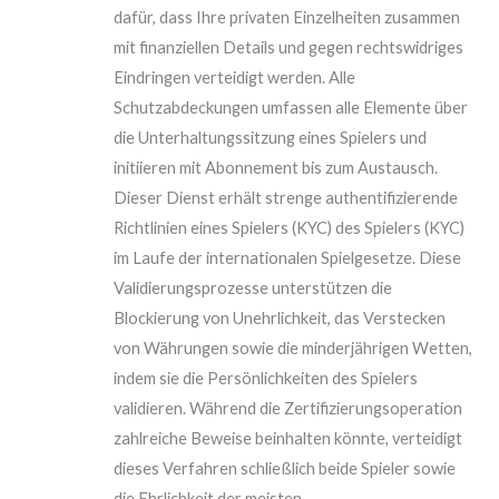
dafür, dass Ihre privaten Einzelheiten zusammen
mit finanziellen Details und gegen rechtswidriges
Eindringen verteidigt werden. Alle
Schutzabdeckungen umfassen alle Elemente über
die Unterhaltungssitzung eines Spielers und
initiieren mit Abonnement bis zum Austausch.
Dieser Dienst erhält strenge authentifizierende
Richtlinien eines Spielers (KYC) des Spielers (KYC)
im Laufe der internationalen Spielgesetze. Diese
Validierungsprozesse unterstützen die
Blockierung von Unehrlichkeit, das Verstecken
von Währungen sowie die minderjährigen Wetten,
indem sie die Persönlichkeiten des Spielers
validieren. Während die Zertifizierungsoperation
zahlreiche Beweise beinhalten könnte, verteidigt
dieses Verfahren schließlich beide Spieler sowie
die Ehrlichkeit der meisten