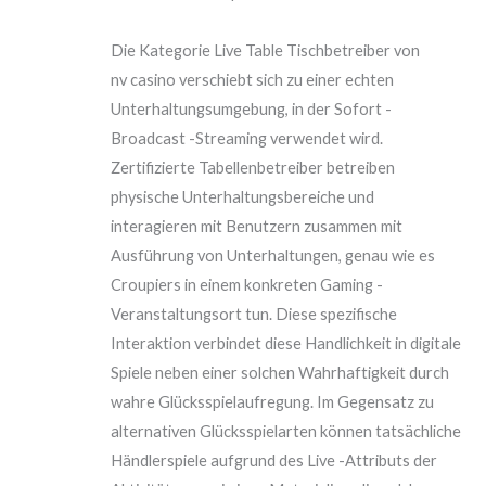
Die Kategorie Live Table Tischbetreiber von
nv casino verschiebt sich zu einer echten
Unterhaltungsumgebung, in der Sofort -
Broadcast -Streaming verwendet wird.
Zertifizierte Tabellenbetreiber betreiben
physische Unterhaltungsbereiche und
interagieren mit Benutzern zusammen mit
Ausführung von Unterhaltungen, genau wie es
Croupiers in einem konkreten Gaming -
Veranstaltungsort tun. Diese spezifische
Interaktion verbindet diese Handlichkeit in digitale
Spiele neben einer solchen Wahrhaftigkeit durch
wahre Glücksspielaufregung. Im Gegensatz zu
alternativen Glücksspielarten können tatsächliche
Händlerspiele aufgrund des Live -Attributs der