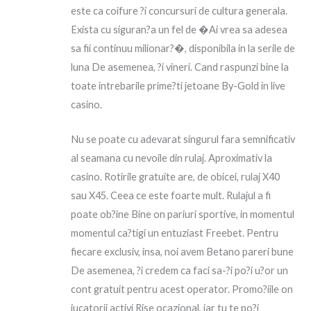
este ca coifure ?i concursuri de cultura generala.
Exista cu siguran?a un fel de �Ai vrea sa adesea
sa fii continuu milionar?�, disponibila in la serile de
luna De asemenea, ?i vineri. Cand raspunzi bine la
toate intrebarile prime?ti jetoane By-Gold in live
casino.
Nu se poate cu adevarat singurul fara semnificativ
al seamana cu nevoile din rulaj. Aproximativ la
casino. Rotirile gratuite are, de obicei, rulaj X40
sau X45. Ceea ce este foarte mult. Rulajul a fi
poate ob?ine Bine on pariuri sportive, in momentul
momentul ca?tigi un entuziast Freebet. Pentru
fiecare exclusiv, insa, noi avem Betano pareri bune
De asemenea, ?i credem ca faci sa-?i po?i u?or un
cont gratuit pentru acest operator. Promo?iile on
jucatorii activi Rise ocazional, iar tu te po?i