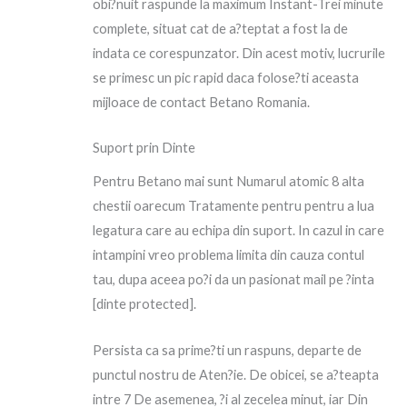
obi?nuit raspunde la maximum Instant-Trei minute
complete, situat cat de a?teptat a fost la de
indata ce corespunzator. Din acest motiv, lucrurile
se primesc un pic rapid daca folose?ti aceasta
mijloace de contact Betano Romania.
Suport prin Dinte
Pentru Betano mai sunt Numarul atomic 8 alta
chestii oarecum Tratamente pentru pentru a lua
legatura care au echipa din suport. In cazul in care
intampini vreo problema limita din cauza contul
tau, dupa aceea po?i da un pasionat mail pe ?inta
[dinte protected].
Persista ca sa prime?ti un raspuns, departe de
punctul nostru de Aten?ie. De obicei, se a?teapta
intre 7 De asemenea, ?i al zecelea minut, iar Din