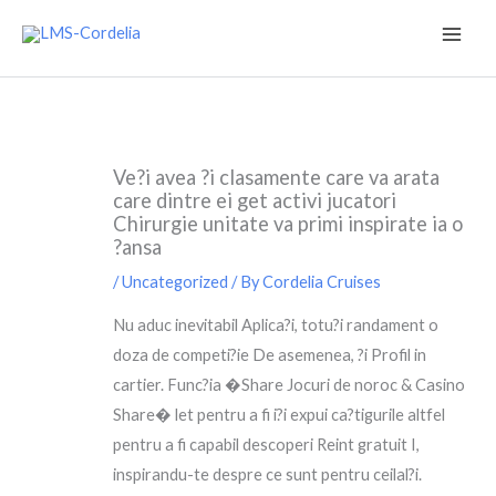
Skip
to
content
Ve?i avea ?i clasamente care va arata
care dintre ei get activi jucatori
Chirurgie unitate va primi inspirate ia o
?ansa
/
Uncategorized
/ By
Cordelia Cruises
Nu aduc inevitabil Aplica?i, totu?i randament o
doza de competi?ie De asemenea, ?i Profil in
cartier. Func?ia �Share Jocuri de noroc & Casino
Share� let pentru a fi i?i expui ca?tigurile altfel
pentru a fi capabil descoperi Reint gratuit I,
inspirandu-te despre ce sunt pentru ceilal?i.