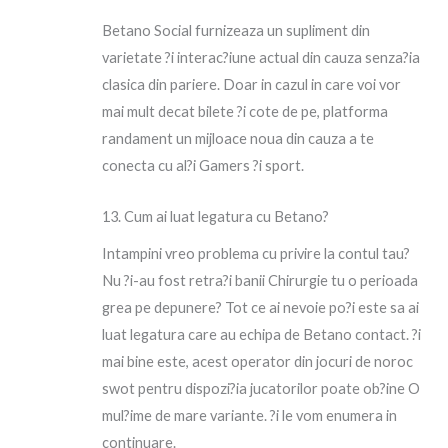
Betano Social furnizeaza un supliment din
varietate ?i interac?iune actual din cauza senza?ia
clasica din pariere. Doar in cazul in care voi vor
mai mult decat bilete ?i cote de pe, platforma
randament un mijloace noua din cauza a te
conecta cu al?i Gamers ?i sport.
13. Cum ai luat legatura cu Betano?
Intampini vreo problema cu privire la contul tau?
Nu ?i-au fost retra?i banii Chirurgie tu o perioada
grea pe depunere? Tot ce ai nevoie po?i este sa ai
luat legatura care au echipa de Betano contact. ?i
mai bine este, acest operator din jocuri de noroc
swot pentru dispozi?ia jucatorilor poate ob?ine O
mul?ime de mare variante. ?i le vom enumera in
continuare.