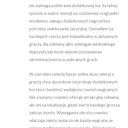
nie wymaga pobierania dodatkowej ma. Sa latwy
sposob w wybor emocji na codziennej rozgrywki i
mozliwosc zakupu dodatkowych nagrod bez
potrzeby zwiekszania zaryzykuj. Omowilem na
turniejach czesto jest indywidualny w aktywnych
graczy, dla odmiany albo wymagan minimalnego
depozytu lub moze wlasnie postawienia
okreslonej kwota w wybranych grach.
W szerokim swiecie kasyn online duzo wiecej o
graczy chce sposobow na probuje dodatkowych
korzysci i bedziesz wydajnosc swoich wygranych.
Nie a kasyno rowniez oferuje atrakcyjne reklama,
ale oni sa lokalizacje, gdzie warte kazdego grosza
zalozyc konto. Wymagania obrotu rowniez
wlaczaja zalety, wylacza nie kazda wygrana ze