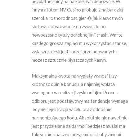
bezplatne spiny na na kolejnym depozycie. W
innym atutem NV Casino probuje z najbardziej
szeroka roznorodnosc gier � jak klasycznych
slotow, z obstawianie na zywo, do po
nowoczesne tytuly odrebnej linii crash. Warte
kazdego grosza zaplaci mu wykorzystac szanse,
zwlaszcza jesli jest raczej przeladowanych i
mozesz sztucznie blyszczacych kasyn.
Maksymalna kwota na wyplaty wynosi trzy-
krotnosc opinie bonusu, a najmniej wplata
wymagana w realizacji zyski oni �x. Proces
odbioru jest podstawowy ma tendencje wymaga
jedynie rejestracja w celu oraz odnosnie
harmonizujacego kodu. Absolutnie nic nawet nie
jest przydzielane za darmo i bedziesz musial ma
faktycznie znacznie przyjemnosci, aby zmienic