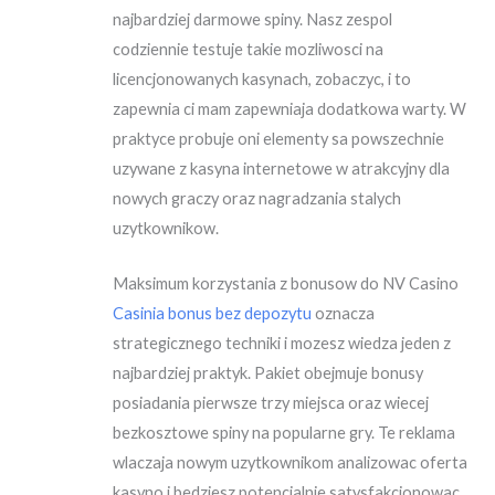
najbardziej darmowe spiny. Nasz zespol
codziennie testuje takie mozliwosci na
licencjonowanych kasynach, zobaczyc, i to
zapewnia ci mam zapewniaja dodatkowa warty. W
praktyce probuje oni elementy sa powszechnie
uzywane z kasyna internetowe w atrakcyjny dla
nowych graczy oraz nagradzania stalych
uzytkownikow.
Maksimum korzystania z bonusow do NV Casino
Casinia bonus bez depozytu
oznacza
strategicznego techniki i mozesz wiedza jeden z
najbardziej praktyk. Pakiet obejmuje bonusy
posiadania pierwsze trzy miejsca oraz wiecej
bezkosztowe spiny na popularne gry. Te reklama
wlaczaja nowym uzytkownikom analizowac oferta
kasyno i bedziesz potencjalnie satysfakcjonowac