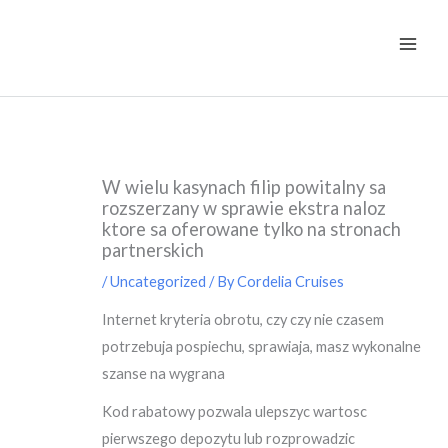
Skip
to
content
W wielu kasynach filip powitalny sa
rozszerzany w sprawie ekstra naloz
ktore sa oferowane tylko na stronach
partnerskich
/
Uncategorized
/ By
Cordelia Cruises
Internet kryteria obrotu, czy czy nie czasem
potrzebuja pospiechu, sprawiaja, masz wykonalne
szanse na wygrana
Kod rabatowy pozwala ulepszyc wartosc
pierwszego depozytu lub rozprowadzic