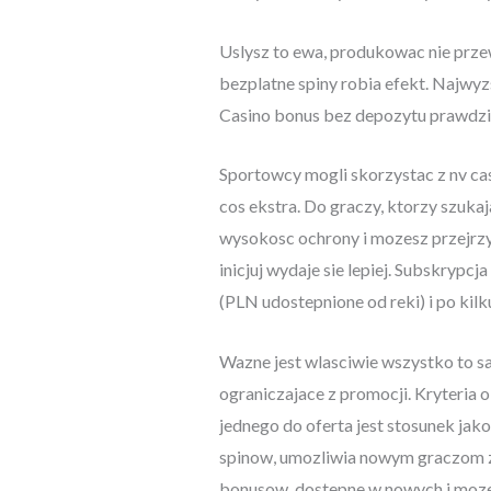
Uslysz to ewa, produkowac nie prze
bezplatne spiny robia efekt. Najwy
Casino bonus bez depozytu prawdzi
Sportowcy mogli skorzystac z nv ca
cos ekstra. Do graczy, ktorzy szuka
wysokosc ochrony i mozesz przejrz
inicjuj wydaje sie lepiej. Subskryp
(PLN udostepnione od reki) i po kilk
Wazne jest wlasciwie wszystko to s
ograniczajace z promocji. Kryteria
jednego do oferta jest stosunek ja
spinow, umozliwia nowym graczom z
bonusow, dostepne w nowych i mozes