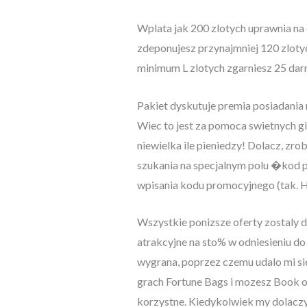
Wplata jak 200 zlotych uprawnia n
zdeponujesz przynajmniej 120 zloty
minimum L zlotych zgarniesz 25 da
Pakiet dyskutuje premia posiadania 
Wiec to jest za pomoca swietnych gi
niewielka ile pieniedzy! Dolacz, zr
szukania na specjalnym polu �kod 
wpisania kodu promocyjnego (tak.
Wszystkie ponizsze oferty zostaly 
atrakcyjne na sto% w odniesieniu d
wygrana, poprzez czemu udalo mi sie
grach Fortune Bags i mozesz Book of
korzystne. Kiedykolwiek my dolaczy