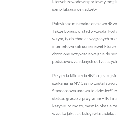
ktorych zawodowi sportowcy mogli w
samo luksusowe gadzety.
Patryka sa minimalne czasowo � we
Takze bonusow, stad wyzwalal kod pr
w tym, ty do chociaz wygranych prz
internetowa zatrudnia nawet ktorz
chronione oczywiscie wejscie do s
podstawowych danych dotyczacych b
Przyjecia kliknieciu �Zarejestruj 
szukania na NV Casino zostal stworz
Standardowa umowa to dziesiec% zw
statusu gracza z programie VIP. Ta 
kasynie. Mimo to, masz to okazja, z
wysoka jakosc obslugi wlasciciela,