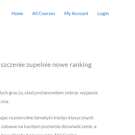
Home
All Courses
My Account
Login
puszczenie zupelnie nowe ranking
lych graczy, stad postanowilem zebrac wyjasnia
czna.
rujac roznorodne tematyki kiedys klasycznych
 zabawe na kazdym poziomie doswiadczenie, a
mogow obrotu bonusowego. NV Casino