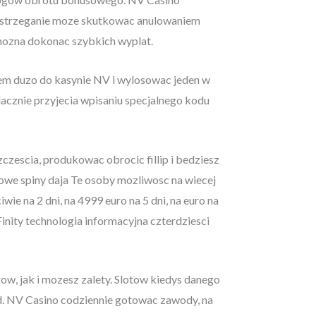
zestrzeganie moze skutkowac anulowaniem
ozna dokonac szybkich wyplat.
lem duzo do kasynie NV i wylosowac jeden w
cznie przyjecia wpisaniu specjalnego kodu
czescia, produkowac obrocic fillip i bedziesz
owe spiny daja Te osoby mozliwosc na wiecej
e na 2 dni, na 4999 euro na 5 dni, na euro na
nity technologia informacyjna czterdziesci
ow, jak i mozesz zalety. Slotow kiedys danego
nd. NV Casino codziennie gotowac zawody, na