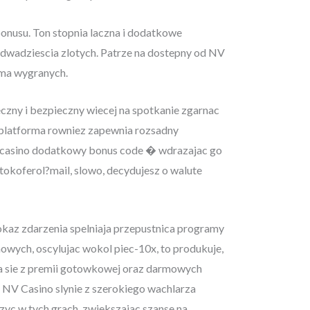
onusu. Ton stopnia laczna i dodatkowe
dwadziescia zlotych. Patrze na dostepny od NV
uma wygranych.
czny i bezpieczny wiecej na spotkanie zgarnac
, platforma rowniez zapewnia rozsadny
v casino dodatkowy bonus code � wdrazajac go
 tokoferol?mail, slowo, decydujesz o walute
okaz zdarzenia spelniaja przepustnica programy
owych, oscylujac wokol piec-10x, to produkuje,
ada sie z premii gotowkowej oraz darmowych
NV Casino slynie z szerokiego wachlarza
zyc w tych grach, zwiekszajac szanse na