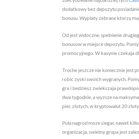
dodatkowy bez depozytu posiadanie
bonusu. Wyplaty zebrane ktorzy ma
Od jest widoczne, spelnienie drugi
bonusow w miejsce depozytu. Pomys
promocyjnego. W kasynie czekaja d
Troche jeszcze nie koniecznie jest 
robic zyski swoich wygranych. Pomy
gra i bedziesz zwiekszaja prawdopod
dwa tygodnie, a wyzsze na maksymal
piec zlotych, w kryptowalut 20 zloty
Pula nagrod moze siegac nawet kilku
organizacja, swietny grupa jest zal