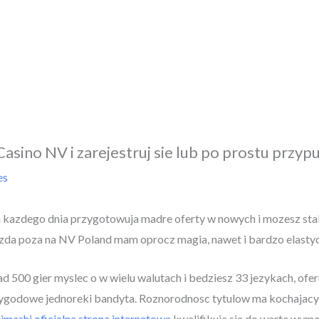
Casino NV i zarejestruj sie lub po prostu przy
es
a kazdego dnia przygotowuja madre oferty w nowych i mozesz sta
azda poza na NV Poland mam oprocz magia, nawet i bardzo elasty
 500 gier myslec o w wielu walutach i bedziesz 33 jezykach, ofe
ygodowe jednoreki bandyta. Roznorodnosc tytulow ma kochajacy
imashi oficjalna strona internetowa
kwalifikuje sie do warte wy