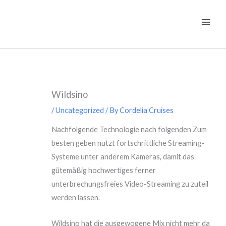
Skip
to
content
Wildsino
/
Uncategorized
/ By
Cordelia Cruises
Nachfolgende Technologie nach folgenden Zum
besten geben nutzt fortschrittliche Streaming-
Systeme unter anderem Kameras, damit das
gütemäßig hochwertiges ferner
unterbrechungsfreies Video-Streaming zu zuteil
werden lassen.
Wildsino hat die ausgewogene Mix nicht mehr da