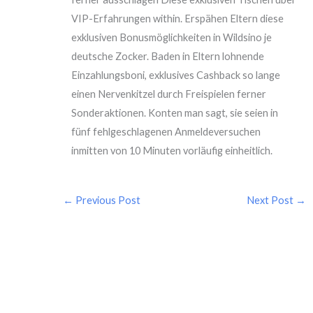
VIP-Erfahrungen within. Erspähen Eltern diese
exklusiven Bonusmöglichkeiten in Wildsino je
deutsche Zocker. Baden in Eltern lohnende
Einzahlungsboni, exklusives Cashback so lange
einen Nervenkitzel durch Freispielen ferner
Sonderaktionen. Konten man sagt, sie seien in
fünf fehlgeschlagenen Anmeldeversuchen
inmitten von 10 Minuten vorläufig einheitlich.
←
Previous Post
Next Post
→