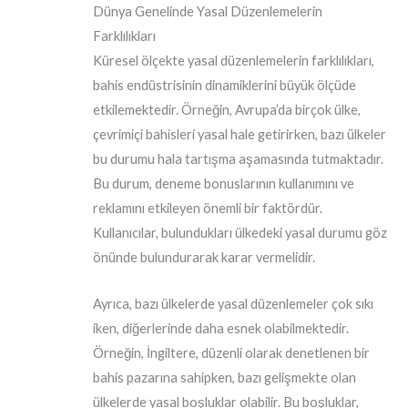
Dünya Genelinde Yasal Düzenlemelerin
Farklılıkları
Küresel ölçekte yasal düzenlemelerin farklılıkları,
bahis endüstrisinin dinamiklerini büyük ölçüde
etkilemektedir. Örneğin, Avrupa’da birçok ülke,
çevrimiçi bahisleri yasal hale getirirken, bazı ülkeler
bu durumu hala tartışma aşamasında tutmaktadır.
Bu durum, deneme bonuslarının kullanımını ve
reklamını etkileyen önemli bir faktördür.
Kullanıcılar, bulundukları ülkedeki yasal durumu göz
önünde bulundurarak karar vermelidir.
Ayrıca, bazı ülkelerde yasal düzenlemeler çok sıkı
iken, diğerlerinde daha esnek olabilmektedir.
Örneğin, İngiltere, düzenli olarak denetlenen bir
bahis pazarına sahipken, bazı gelişmekte olan
ülkelerde yasal boşluklar olabilir. Bu boşluklar,