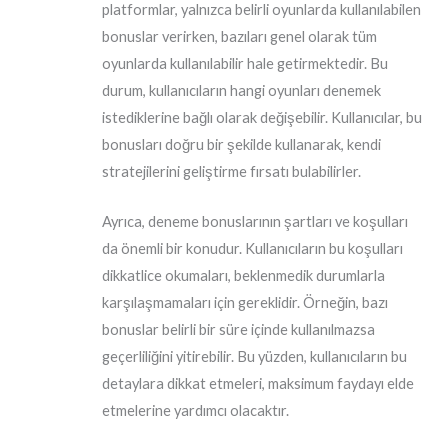
platformlar, yalnızca belirli oyunlarda kullanılabilen
bonuslar verirken, bazıları genel olarak tüm
oyunlarda kullanılabilir hale getirmektedir. Bu
durum, kullanıcıların hangi oyunları denemek
istediklerine bağlı olarak değişebilir. Kullanıcılar, bu
bonusları doğru bir şekilde kullanarak, kendi
stratejilerini geliştirme fırsatı bulabilirler.
Ayrıca, deneme bonuslarının şartları ve koşulları
da önemli bir konudur. Kullanıcıların bu koşulları
dikkatlice okumaları, beklenmedik durumlarla
karşılaşmamaları için gereklidir. Örneğin, bazı
bonuslar belirli bir süre içinde kullanılmazsa
geçerliliğini yitirebilir. Bu yüzden, kullanıcıların bu
detaylara dikkat etmeleri, maksimum faydayı elde
etmelerine yardımcı olacaktır.