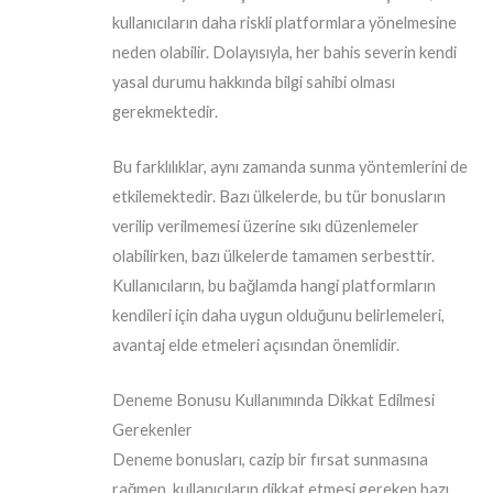
kullanıcıların daha riskli platformlara yönelmesine
neden olabilir. Dolayısıyla, her bahis severin kendi
yasal durumu hakkında bilgi sahibi olması
gerekmektedir.
Bu farklılıklar, aynı zamanda sunma yöntemlerini de
etkilemektedir. Bazı ülkelerde, bu tür bonusların
verilip verilmemesi üzerine sıkı düzenlemeler
olabilirken, bazı ülkelerde tamamen serbesttir.
Kullanıcıların, bu bağlamda hangi platformların
kendileri için daha uygun olduğunu belirlemeleri,
avantaj elde etmeleri açısından önemlidir.
Deneme Bonusu Kullanımında Dikkat Edilmesi
Gerekenler
Deneme bonusları, cazip bir fırsat sunmasına
rağmen, kullanıcıların dikkat etmesi gereken bazı