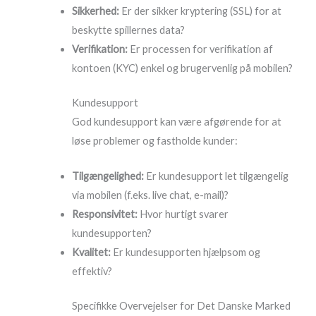
Sikkerhed:
Er der sikker kryptering (SSL) for at
beskytte spillernes data?
Verifikation:
Er processen for verifikation af
kontoen (KYC) enkel og brugervenlig på mobilen?
Kundesupport
God kundesupport kan være afgørende for at
løse problemer og fastholde kunder:
Tilgængelighed:
Er kundesupport let tilgængelig
via mobilen (f.eks. live chat, e-mail)?
Responsivitet:
Hvor hurtigt svarer
kundesupporten?
Kvalitet:
Er kundesupporten hjælpsom og
effektiv?
Specifikke Overvejelser for Det Danske Marked