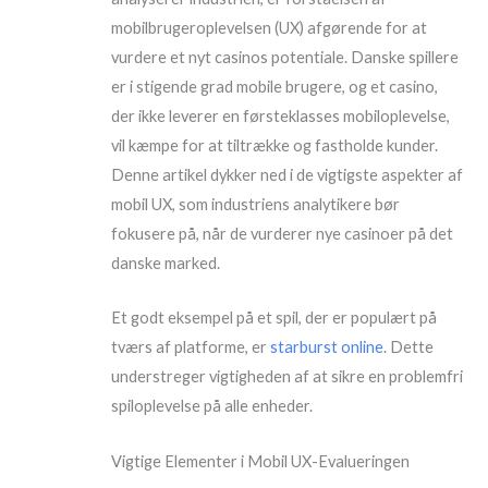
mobilbrugeroplevelsen (UX) afgørende for at
vurdere et nyt casinos potentiale. Danske spillere
er i stigende grad mobile brugere, og et casino,
der ikke leverer en førsteklasses mobiloplevelse,
vil kæmpe for at tiltrække og fastholde kunder.
Denne artikel dykker ned i de vigtigste aspekter af
mobil UX, som industriens analytikere bør
fokusere på, når de vurderer nye casinoer på det
danske marked.
Et godt eksempel på et spil, der er populært på
tværs af platforme, er
starburst online
. Dette
understreger vigtigheden af at sikre en problemfri
spiloplevelse på alle enheder.
Vigtige Elementer i Mobil UX-Evalueringen