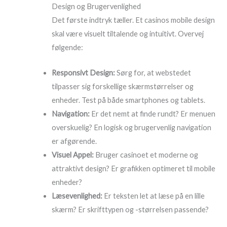
Design og Brugervenlighed
Det første indtryk tæller. Et casinos mobile design
skal være visuelt tiltalende og intuitivt. Overvej
følgende:
Responsivt Design:
Sørg for, at webstedet
tilpasser sig forskellige skærmstørrelser og
enheder. Test på både smartphones og tablets.
Navigation:
Er det nemt at finde rundt? Er menuen
overskuelig? En logisk og brugervenlig navigation
er afgørende.
Visuel Appel:
Bruger casinoet et moderne og
attraktivt design? Er grafikken optimeret til mobile
enheder?
Læsevenlighed:
Er teksten let at læse på en lille
skærm? Er skrifttypen og -størrelsen passende?