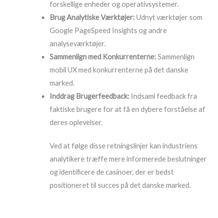
forskellige enheder og operativsystemer.
Brug Analytiske Værktøjer:
Udnyt værktøjer som
Google PageSpeed Insights og andre
analyseværktøjer.
Sammenlign med Konkurrenterne:
Sammenlign
mobil UX med konkurrenterne på det danske
marked.
Inddrag Brugerfeedback:
Indsaml feedback fra
faktiske brugere for at få en dybere forståelse af
deres oplevelser.
Ved at følge disse retningslinjer kan industriens
analytikere træffe mere informerede beslutninger
og identificere de casinoer, der er bedst
positioneret til succes på det danske marked.