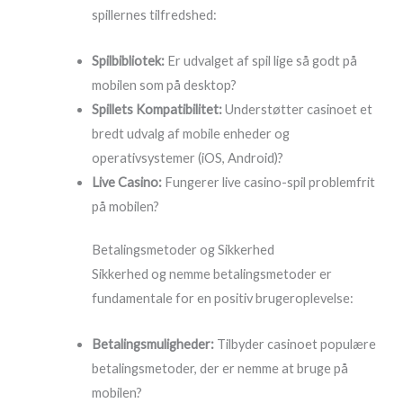
spillernes tilfredshed:
Spilbibliotek:
Er udvalget af spil lige så godt på
mobilen som på desktop?
Spillets Kompatibilitet:
Understøtter casinoet et
bredt udvalg af mobile enheder og
operativsystemer (iOS, Android)?
Live Casino:
Fungerer live casino-spil problemfrit
på mobilen?
Betalingsmetoder og Sikkerhed
Sikkerhed og nemme betalingsmetoder er
fundamentale for en positiv brugeroplevelse:
Betalingsmuligheder:
Tilbyder casinoet populære
betalingsmetoder, der er nemme at bruge på
mobilen?