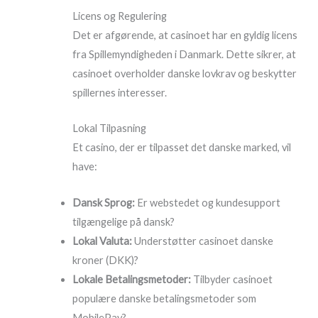
Licens og Regulering
Det er afgørende, at casinoet har en gyldig licens
fra Spillemyndigheden i Danmark. Dette sikrer, at
casinoet overholder danske lovkrav og beskytter
spillernes interesser.
Lokal Tilpasning
Et casino, der er tilpasset det danske marked, vil
have:
Dansk Sprog:
Er webstedet og kundesupport
tilgængelige på dansk?
Lokal Valuta:
Understøtter casinoet danske
kroner (DKK)?
Lokale Betalingsmetoder:
Tilbyder casinoet
populære danske betalingsmetoder som
MobilePay?