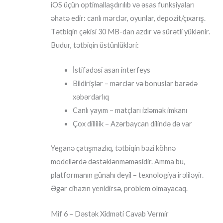
iOS üçün optimallaşdırılıb və əsas funksiyaları
əhatə edir: canlı mərclər, oyunlar, depozit/çıxarış.
Tətbiqin çəkisi 30 MB-dan azdır və sürətli yüklənir.
Budur, tətbiqin üstünlükləri:
İstifadəsi asan interfeys
Bildirişlər – mərclər və bonuslar barədə
xəbərdarlıq
Canlı yayım – matçları izləmək imkanı
Çox dillilik – Azərbaycan dilində də var
Yeganə çatışmazlıq, tətbiqin bəzi köhnə
modellərdə dəstəklənməməsidir. Amma bu,
platformanın günahı deyil – texnologiya irəliləyir.
Əgər cihazın yenidirsə, problem olmayacaq.
Mif 6 – Dəstək Xidməti Cavab Vermir