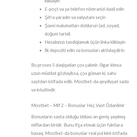
klikləyin
E-poçt və ya telefon nömrənizi daxil edin
Şifrə yaradın və valyutanı seçin
Şəxsi məlumatları doldurun (ad, soyad,
doğum tarixi)
Hesabınızı təsdiqləmək üçün linkə klikləyin
İlk depoziti edin və bonusları aktivləşdirin
Bu proses 5 dəqiqədən çox çəkmir. Əgər kimsə
uzun müddət gözləyibsə, çox güman ki, səhv
saytdan istifadə edib. Mostbet-də qeydiyyat sadə
və intuitivdir.
Mostbet – Mif 2 – Bonuslar Heç Vaxt Ödənilmir
Bonusların saxta olduğu iddiası ən geniş yayılmış
miflərdən biridir. Bunu ifşa etmək üçün faktlara
baxaq. Mostbet-də bonuslar real pul kimi istifadə