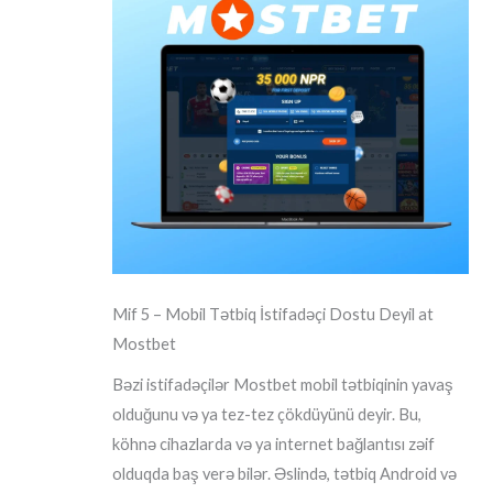
Mif 5 – Mobil Tətbiq İstifadəçi Dostu Deyil at
Mostbet
Bəzi istifadəçilər Mostbet mobil tətbiqinin yavaş
olduğunu və ya tez-tez çökdüyünü deyir. Bu,
köhnə cihazlarda və ya internet bağlantısı zəif
olduqda baş verə bilər. Əslində, tətbiq Android və